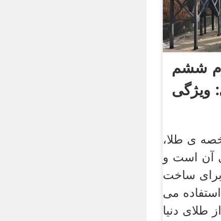
وم ششم
خصه ی طلا،
 آن است و
 برای ساخت
ستفاده می
ز طلای دنیا