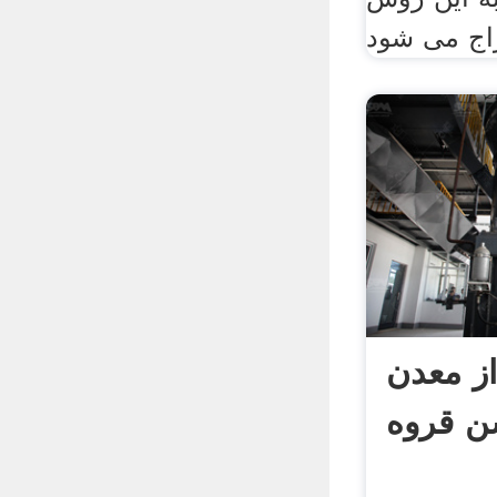
از معدن
 قروه