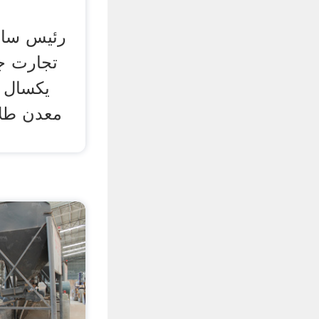
رئیس ساز
تجارت ج
یکسال آ
معدن طلا