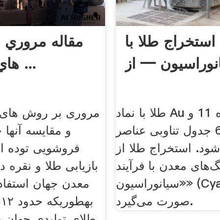
استخراج طلا با
مقاله مروري 
هاي بازيابي ...
طلا با نماد Au در گروه 11 و
مروری بر روش های ب
تناوب 6 جدول تناوبی عناصر
و مقایسه آنها
شود. استخراج طلا از
فروشویی توده ا
‌های معدن با فرآیند
«سیانوراسیون» (Cyanidation)
معدن جهان استفاد
صورت می‌گیرد.
ب
طلای تولیدی جهان 