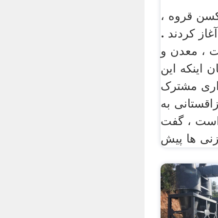
سن قروه ،
غاز کردند .
 ، معدن و
ن اینکه این
اری مشترک
اقستانی به
است ، گفت