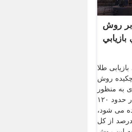
بر روش
ازیابی طلا
 چکیده روش
ی به منظور
بازیابی طلا و نقره در حدود ١٢٠
ه می شود،
هطوریکه حدود ١٢درصد از کل
به این روش