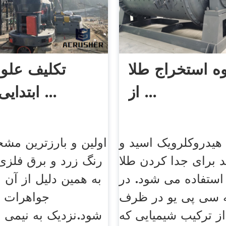
وه استخراج طلا
تکلیف عل
از ...
ابتدایی: ویژگی ...
هیدروکلرویک اسید و
اولین و بارزترین مش
د برای جدا کردن طلا
رنگ زرد و برق فلزی
استفاده می شود. در
به همین دلیل از آن
ه سی پی یو در ظرف
جواهرات ا
ز ترکیب شیمیایی که
شود.نزدیک به نیمی ا