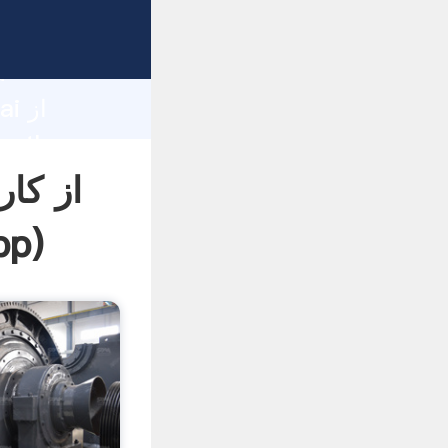
d
hai
از کا
pp
)