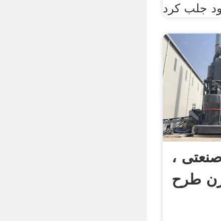
نعتی ،
رن طرح