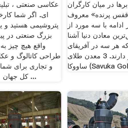
ابرها در میان کارگران
عکاسی صنعتی ، تبلیغ
قفس پرنده» معروف
ای. اگر شما کارخ
ادامه با سه مورد از
پتروشیمی هستید و یا
ترین معادن دنیا آشنا
بزرگ صنعتی در پی
ه هر سه در آفریقای
واقع هیچ چیز به 
جنوبی قرار دارند. 3 معدن طلای
طراحی کاتالوگ و عک
Savuka Gold Mi)
و تجاری برای شما
کل جهان از این روش ...