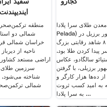
کجارو
سفید ایران
ایندیپندن
معدن طلای سرا پلادا (Serra
منطقه ترکمن‌صحر
Pelada) در کشور برزیل در
شمالی دو استا
اوایل دهه ۸۰ شاهد رقابتی بزرگ
خراسان شمالی قرار
ر پیدا کردن طلا بود.
ناحیه از دیرباز
یائو سالگادو، عکاس
اراضی مستعد کشاورزی
ور برزیلی، با گرفتن
سرزمین طلای س
 ده‌ها هزار کارگر و
شناخته می‌شود. 
 به امید کسب ثروت
شمالی ترکمن‌صحر
به سرا پلادا ...