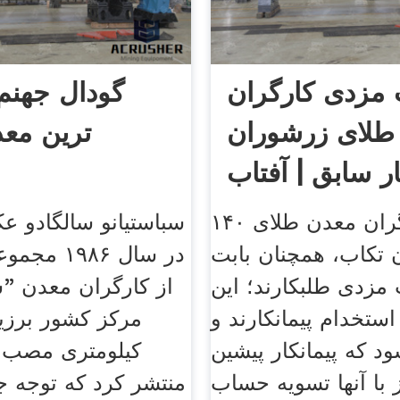
مزدی کارگران
گودال جهنم
طلای زرشوران
ترین معد
ار سابق | آفتاب
+
۱۴۰ نفر از کارگران معدن طلای
سباستیانو سالگادو ع
تکاب، همچنان بابت
در سال ۹۸۶
مزدی طلبکارند؛ این
از کارگران معدن "سر
استخدام پیمانکارند و
د که پیمانکار پیشین
کیلومتری مصب ر
 با آنها تسویه حساب
منتشر کرد که توجه جه