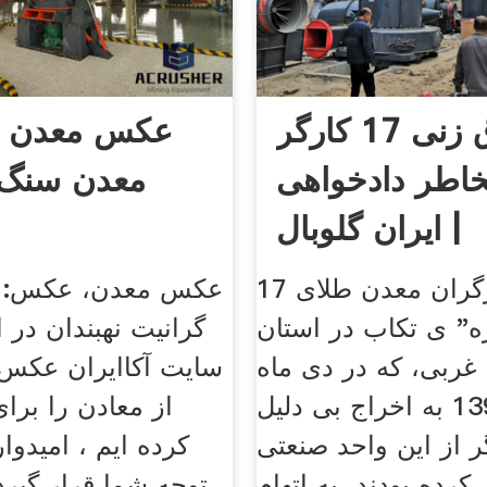
شلاق زنی 17 کارگر
عکس معدن |
اطر دادخواهی
معدن سنگ 
| ایران گلوبال
17 تن از کارگران معدن طلای
عکس معدن، عکس: 
ه" ی تکاب در استان
گرانیت نهبندان در 
 غربی، که در دی ماه
سایت آکاایران عکس 
سال 1393 به اخراج بی دلیل
از معادن را برا
ر از این واحد صنعتی
کرده ایم ، امیدوا
کرده بودند، به اتهام
توجه شما قرار گیرد