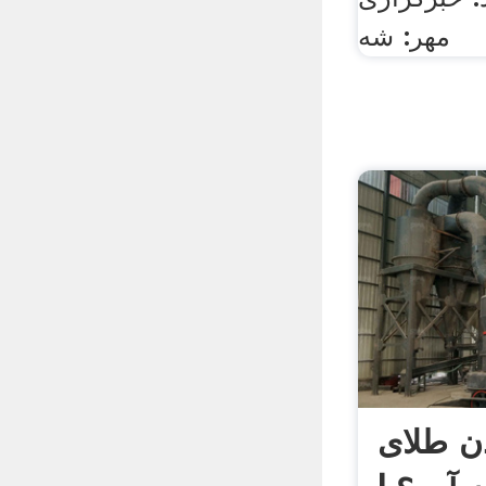
مهر: شه
ن طلای