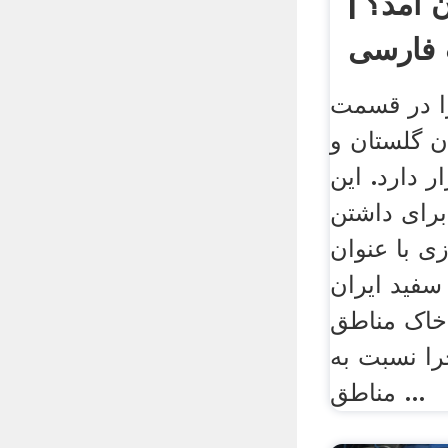
 آمد؟ |
ت فارسی
ا در قسمت
ن گلستان و
 دارد. این
 برای داشتن
 با عنوان
فید ایران
خاک مناطق
ا نسبت به
مناطق ...