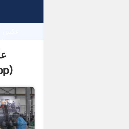
h
عک
pp
)