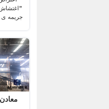
"اغتشاش"
جریمه ی 
معادن 