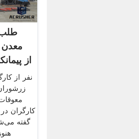
طلب 
معدن 
از پیمانک
زرشوران 
معوقات 
کارگران در 
گفته می‌شو
هنوز