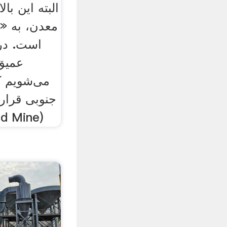
البته این بال
معدن، به «
است. در 
عمیق‌
می‌شویم ک
ساووکا (ne