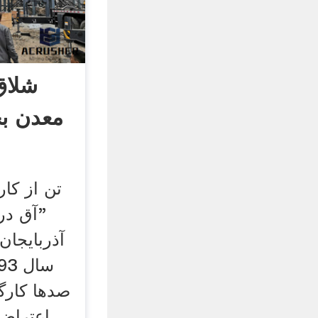
معدن بخ
"آق در
آذربایجان
صدها کارگ
اعتراض 