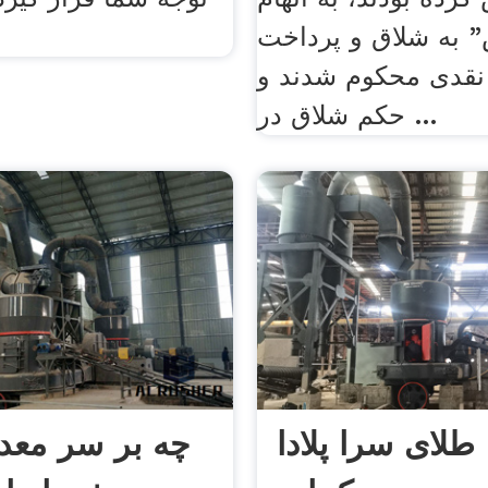
 به شلاق و پرداخت
نقدی محکوم شدند و
حکم شلاق در ...
طلای سرا پلادا
چه بر سر معد