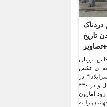
 دردناک
ن تاریخ
تصاویر
کاس برزیلی
۱ مجموعه ای عکس
اپلادا" در
مرکز کشور برزیل و در ۴۳۰
ود آمازون
انیان را به