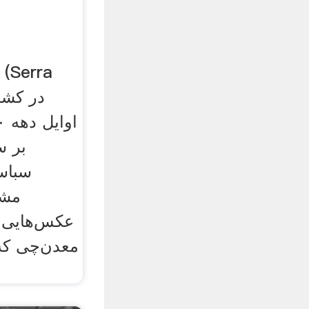
بر س
سباست
مشه
عکس‌هایی از
معدن‌چی که