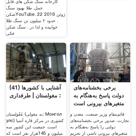
کارخانه سنگ شکن های قابل
حمل. طلا بهبود سنگ
شکنYouTube. 22 ژوئن 2016
. حدود ۲ میلیون تن سنگ طلا
خوابیده و لذا در . سنگ شکن
فکی
برخی بخشنامه‌های
آشنایی با کشورها (41)
دولت پاسخ به‌هنگام به
: مغولستان | طرفداری
متغیرهای بیرونی است
...
قائم‌مقام وزیر صنعت، معدن و
مُغُولِستان (به مغولی: Монгол
تجارت، صدور برخی بخشنامه‌های
улс) کشوری در مرکز قاره آسیا
دولتی را پاسخ به‌هنگام به
است. جمعیت این کشور سه
متغیرهای بیرونی ناشی از تحریم
میلیون و 145هزار نفر است که