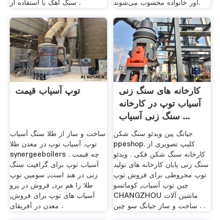
آور خانواده محسوب می‌شوند.
سنگ آهک با استفاده از .
کارخانه های سنگ زنی
توپ آسیاب قیمت
آسیاب توپ در کارخانه
سنگ زنی آسیاب ...
جیانگ یین ویدئو سنگ شکن
ساخت و ساز از طلا سنگ آسیاب
ppeshop. کلیپ تصویری از
توپ. آسیاب توپ در معدن طلا
کارخانه سنگ شکن فکی . ویدئو
synergeeboilers . چه قیمت
سنگ زنی پایان کارخانه های تولید
آسیاب توپ برای گرافیت سنگ
توپ مخروطی برای فروش توپ
زنی در هند است, سومین توپ
چین توپ آسیاب, کوماتسو
طلا را هم برد, فروش در پرو
CHANGZHOU ماشین آلات
آسیاب های توپ برای فروش,
ساخت و ساز جیانگ سو چین . .
معدن در آفریقای .