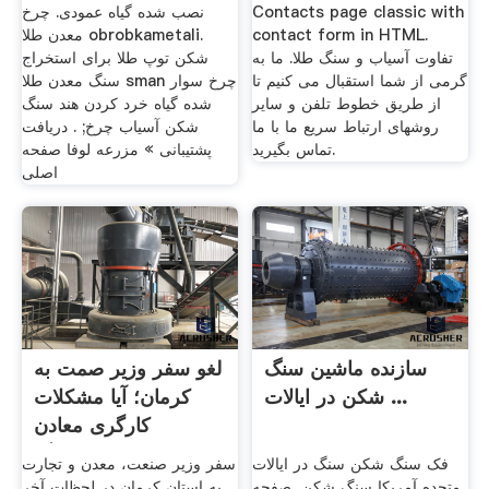
Contacts page classic with
نصب شده گیاه عمودی. چرخ
contact form in HTML.
معدن طلا obrobkametali.
تفاوت آسیاب و سنگ طلا. ما به
شکن توپ طلا برای استخراج
گرمی از شما استقبال می کنیم تا
سنگ معدن طلا sman چرخ سوار
از طریق خطوط تلفن و سایر
شده گیاه خرد کردن هند سنگ
روشهای ارتباط سریع ما با ما
شکن آسیاب چرخ; . دریافت
تماس بگیرید.
پشتیبانی » مزرعه لوفا صفحه
اصلی
سازنده ماشین سنگ
لغو سفر وزیر صمت به
شکن در ایالات ...
کرمان؛ آیا مشکلات
کارگری معادن
ذغالسنگ ...
فک سنگ شکن سنگ در ایالات
سفر وزیر صنعت، معدن و تجارت
متحده آمریکا سنگ شکن, صفحه
به استان کرمان در لحظات آخر