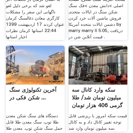
اصلی >دانش معدن >فک سنگ
لغو شد که برخی دلیل لغو
شکن سنگ در ایالات متحده,
ناگهانی این سفر را مشکلات
فروش ماشین آلات خرد کردن
کارگری معادن ذغالسنگ کرمان
دشمن ایالات متحده آمریکا by
عنوان کردند 17 اردیبهشت 1399
marry marry li 5:05, دریافت
22:44 استانها کرمان نظرات
قیمت آنلاین شن در .
اخبار استانها
سکه وارد کانال سه
آخرین تکنولوژی سنگ
میلیون تومان شد/ طلا
شکن فکی در ...
گرمی 406 هزار تومان
...
قیمت سکه امروز با ریزشی قابل
دستگاه های سنگ شکن معدن
توجه تغییر کانال داد و به کانال
طلا توپ. سنگ معدن طلا قابل
سه میلیون تومان وارد شد.
حمل سنگ شکن توپ. معدن طلا