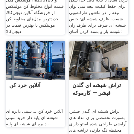
کردن آسان با تیغه قابل جدا شدن
مولینکس مدل lm238125 و
برای حفظ کیفیت تیغه نمی توان
قیمت انواع مخلوط کن مولینکس
تیغه را در ماشین ظرفشویی
از فروشگاه آنلاین دیجی‌کالا.
شست. ظرف شیشه ای: جنس
جدیدترین مدل‌های مخلوط کن
شیشه ای ظرف برای طرفداران
مولینکس با بهترین قیمت در
شیشه باز و بسته کردن آسان:
دیجی‌کالا
تراش شیشه ای گلدن
آنلاین خرد کن
فیشر – کارموکه
تراش شیشه ای گلدن فیشر،
آنلاین خرد کن. ... سینی دایره ای
بصورت تخصصی برای مداد های
شیشه ای پایه دار خرید سینی
آرایشی طراحی شده استو دارای
دایره ای شیشه ای پایه ...
محفظه نگه دارنده تراشه های