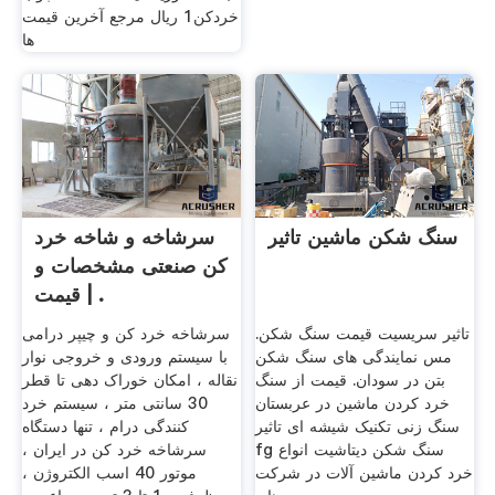
خردکن1 ریال مرجع آخرین قیمت
ها
سنگ شکن ماشین تاثیر
سرشاخه و شاخه خرد
کن صنعتی مشخصات و
قیمت | .
تاثیر سریسیت قیمت سنگ شکن.
سرشاخه خرد کن و چیپر درامی
مس نمایندگی های سنگ شکن
با سیستم ورودی و خروجی نوار
بتن در سودان. قیمت از سنگ
نقاله ، امکان خوراک دهی تا قطر
خرد کردن ماشین در عربستان
30 سانتی متر ، سیستم خرد
سنگ زنی تکنیک شیشه ای تاثیر
کنندگی درام ، تنها دستگاه
fg سنگ شکن دیتاشیت انواع
سرشاخه خرد کن در ایران ،
خرد کردن ماشین آلات در شرکت
موتور 40 اسب الکتروژن ،