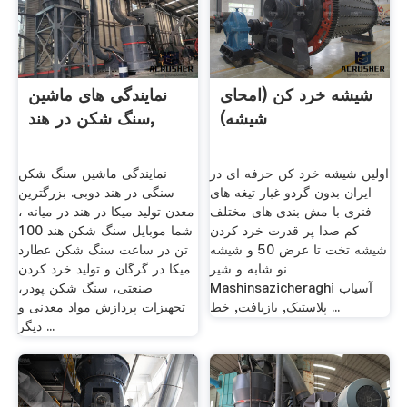
شیشه خرد کن (امحای
نمایندگی های ماشین
شیشه)
سنگ شکن در هند,
اولین شیشه خرد کن حرفه ای در
نمایندگی ماشین سنگ شکن
ایران بدون گردو غبار تیغه های
سنگی در هند دوبی. بزرگترین
فنری با مش بندی های مختلف
معدن تولید میکا در هند در میانه ،
کم صدا پر قدرت خرد کردن
شما موبایل سنگ شکن هند 100
شیشه تخت تا عرض 50 و شیشه
تن در ساعت سنگ شکن عطارد
نو شابه و شیر
میکا در گرگان و تولید خرد کردن
Mashinsazicheraghi آسیاب
صنعتی، سنگ شکن پودر،
پلاستیک, بازیافت, خط ...
تجهیزات پردازش مواد معدنی و
دیگر ...