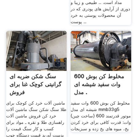
مداد است. ... طبیعی و زیبا و
دوری از آرایش های پودری که در
آن محصولات پوستی به خرد
پوست ...
مخلوط کن بوش 600
سنگ شکن ضربه ای
وات سفید شیشه ای
گرانیتی کوچک غنا برای
مدل .
فروش
مخلوط کن بوش 600 وات سفید
ماشین آلات خرد کن کوچک برای
شیشه ای مدل mmb33g5
طلا سنگ شکن سنگ ماشین آلات
(ساخت چین) موتور قدرتمند 600
خرد کن فروش ماشین آلات
وات: قدرت کافی برای خرد کردن
راهسازی طلا و نقره ـ مواد برای
یخ، میوه های یخ زده و سبزیجات
کسب و کار سنگ قیمت را
بدست آورید قیمت دستگاه چوب