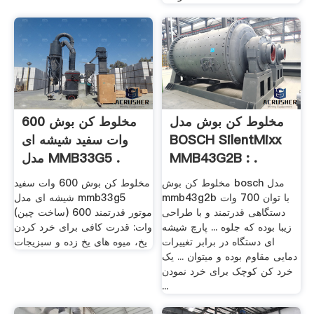
مخلوط کن بوش مدل
مخلوط کن بوش 600
BOSCH SilentMixx
وات سفید شیشه ای
MMB43G2B : .
مدل MMB33G5 .
مخلوط کن بوش bosch مدل
مخلوط کن بوش 600 وات سفید
mmb43g2b با توان 700 وات
شیشه ای مدل mmb33g5
دستگاهی قدرتمند و با طراحی
(ساخت چین) موتور قدرتمند 600
زیبا بوده که جلوه ... پارچ شیشه
وات: قدرت کافی برای خرد کردن
ای دستگاه در برابر تغییرات
یخ، میوه های یخ زده و سبزیجات
دمایی مقاوم بوده و میتوان ... یک
خرد کن کوچک برای خرد نمودن
...