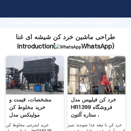
طراحی ماشین خرد کن شیشه ای غنا manufacturer
Grasping strong production capability, advanced
research strength and excellent service, Shanghai
طراحی ماشین خرد کن شیشه ای غنا supplier create the
value and bring values to all of customers.
طراحی ماشین خرد کن شیشه ای غنا
Introduction(
WhatsApp
)
خرد کن فیلیپس مدل
مشخصات، قیمت و
HR1399 فروشگاه
خرید مخلوط کن
ستاره آلتون .
مولینکس مدل
LM238125 | دیجی‌کالا
خرد کن با تیغه جدا شونده: تمیز
خرید اینترنتی مخلوط کن