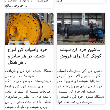
های .
ظرفیت 1 تا 3 تن در ساعت ،
خروجی مالچ ...
ماشین خرد کن شیشه
خرد و‌آسیاب کن‌ انواع
کوچک کنیا برای فروش
شیشه در هر سایز و
هر شکل .
ماشین خرد کن سبزیجات آسیاب
دستگاه شیشه خرد کن و بازیافت
گلوله. ماشین آلات خرد کن در
شیشه/امحا در محل
استرالیا. شیشه ای تجهیزات در
فروش،ساخت و طراحی دستگاه
خرد کردن برای فروش خرد کن
های شیشه خرد کن و امحا
شیشه ای خرد کن شیشه .
ضایعات شیشه ای شما در محل
دستگاه سبزی خرد کن . قیمت را
با تیغه های بی نظیر در سایزهای
بپرسید. دریافت نقل قول
مختلف با دانه بندی دلخواه از بین
بردن شیشه و ضایعات شیشه