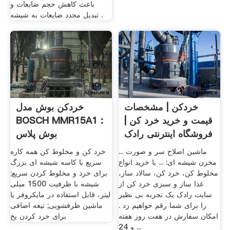
باعث کاهش حجم ضایعات و
تبدیل مجدد ضایعات به شیشه .
خردکن | مشخصات
خردکن بوش مدل
قیمت و خرید خرد کن |
BOSCH MMR15A1 :
فروشگاه اینترنتی رادک
بوش پلاس
ماشین اصلاح سر و صورت ...
خرد کن و مخلوط کن همه کاره
مخزن شیشه ای: ... با خرید انواع
سریع با کاسه شیشه ای بزرگ
مخلوط کن، خرد کن، سالاد ساز،
برای خرد و مخلوط کردن سریع;
غذا ساز و سبزی خرد کن از
شیشه با ظرفیت 1500 میلی
سایت رادک یک تجربه بی نظیر
لیتر، قابل استفاده در مایکروفر یا
را برای شما رقم خواهیم زد .
ماشین ظرفشویی; تیغه اضافی
امکان سفارش در هفت روز هفته
برای خرد کردن یخ
و 24 ...