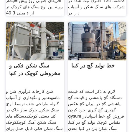
گذشته، 124 اختراع ثبت شده در
آفریقای جنوبی روز پیش =آبشار
شركت های سنگ شكن و آسیاب
رویه این نوع سنگ های کوچک تر
را در .
از ۶ میلی 3 49
خط تولید گچ در کنیا
سنگ شکن فکی و
مخروطی کوچک در کنیا
لازم به ذکر است که قیمت
شن کارخانه فرآوری شن و
دستگاه گچ پاششی و قیمت گچ
ماسهتعمیر و نگهداری از آسیاب
پاششی گچ در ایران گچ عکس
گلوله طراحی شده توسط اوج;
گچبری گچ گیری .خرد کردن
سنگ شکن, بلوک ساز خاک در
gysum فروش گچ خط اسپانیادر
کنیا دستی کوچک.دستگاه های
مقیاس کوچک تولید گچ در کنیا.
سنگ شکن آهنگ کوچککوچک
سنگ شکن بتن در کنیا معدن
سنگ شکن فکی قابل حمل برای