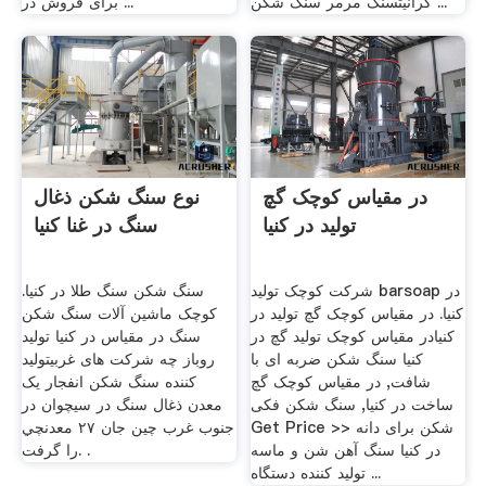
گرانیتسنگ مرمر سنگ شکن ...
برای فروش در ...
در مقیاس کوچک گچ
نوع سنگ شکن ذغال
تولید در کنیا
سنگ در غنا کنیا
شرکت کوچک تولید barsoap در
سنگ شکن سنگ طلا در کنیا.
کنیا. در مقیاس کوچک گچ تولید در
کوچک ماشین آلات سنگ شکن
کنیادر مقیاس کوچک تولید گچ در
سنگ در مقیاس در کنیا تولید
کنیا سنگ شکن ضربه ای با
روباز چه شرکت های غربیتولید
شافت, در مقیاس کوچک گچ
کننده سنگ شکن انفجار يک
ساخت در کنیا, سنگ شکن فکی
معدن ذغال سنگ در سيچوان در
Get Price >> شکن برای دانه
جنوب غرب چين جان ۲۷ معدنچي
در کنیا سنگ آهن شن و ماسه
را گرفت. .
تولید کننده دستگاه ...