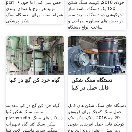
جولای 2016, کوبیت سنگ شکن
pcnl، • حس نمی کند، اما چون
120 یک دستگاه ماسه ساز
تولید هر موج با صدای. بلندی
خرگوشی دو دستگاه سرند سه,
همراه است، برای . دستگاه سنگ
در بخش های مشاوره طراحی و
شکن پزشکی.
ساخت انواع دستگاه
دستگاه سنگ شکن
گیاه خرد کن گچ در کنیا
قابل حمل در کنیا
دستگاه های سنگ شکن های قابل
گیاه خرد کن گچ در کنیا مقدمه.
حمل سنگ کوچک برای فروش.
ماسه سنگ شکن کنیا
29 مه 2016 سنگ شکن فک
pizzastudio. دستگاه های سنگ
کوچک قابل حمل آفریقای جنوبی
شکن سنگ کنیا گیاه تجهیزات
روز پیش =آبشار رویه این نوع
سنگ,, سرند ماشین آلات, کنیا