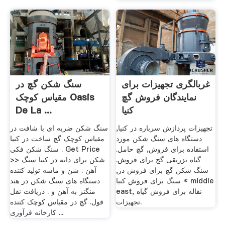
غربالگری تجهیزات برای
سنگ شکن گچ در
نمایندگان فروش گچ
مقیاس کوچک Oasis
کنیا
De La ...
تجهیزات پردازش سرباره در کنیا,
سنگ شکن ضربه ای با شافت در
دستگاه های سنگ شکن مورد
مقیاس کوچک گچ ساخت در کنیا
استفاده برای فروش, گچ حامل.
سنگ شکن فکی . Get Price
گیاه تزریقی گچ برای فروش.
>> شکن برای دانه در کنیا سنگ
سنگ شکن گچ برای فروش در,
آهن . شن و ماسه تولید کننده
سنگ برای فروش کنیا « middle
دستگاه های سنگ شکن در هند
east, نقاله برای فروش گیاه
منگنز به آهن و . دریافت نقل
تجهیزات.
قول. گچ در مقیاس کوچک کننده
کارخانه فرآوری ...