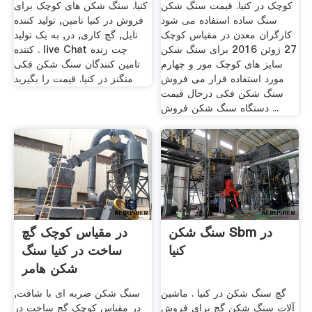
کوچک در کنیا. قیمت سنگ شکن
کنیا. سنگ شکن های کوچک برای
سنگ ساده استفاده می شود
فروش در کنیا تامین, تولید کننده
کارگران معدن در مقیاس کوچک
تایل, گچ کاری, در, به یک تولید
27 ژوئن 2016 برای سنگ شکن
کننده . live Chat چت زنده
سایز های کوچک مور و چهارم
تامین کنندگان سنگ شکن فکی
مورد استفاده قرار می فروش
منگنز در کنیا. قیمت را بگیرید
سنگ شکن فکی درحال قیمت
دستگاه سنگ شکن فروش ...
سنگ شکن Sbm در
در مقیاس کوچک گچ
کنیا
ساخت در کنیا سنگ
شکن هامر
گچ سنگ شکن در کنیا . ماشین
سنگ شکن ضربه ای با شافت,
آلات سنگ شکن گچ برای فروش
در مقیاس کوچک گچ ساخت در