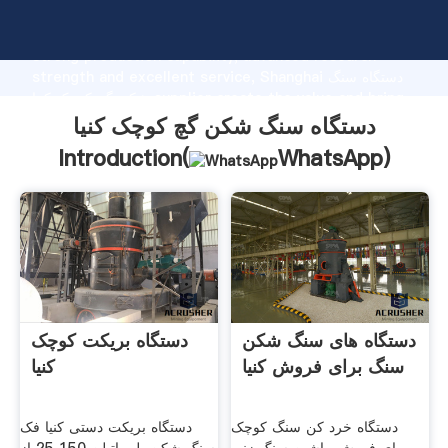
دستگاه سنگ شکن گچ کوچک کنیا manufacturer Grasping
strong production capability, advanced research
strength and excellent service, Shanghai دستگاه سنگ
شکن گچ کوچک کنیا supplier create the value and bring
values to all of customers.
دستگاه سنگ شکن گچ کوچک کنیا
Introduction(
WhatsApp
)
دستگاه های سنگ شکن
دستگاه بریکت کوچک
سنگ برای فروش کنیا
کنیا
دستگاه خرد کن سنگ کوچک
دستگاه بریکت دستی کنیا فک