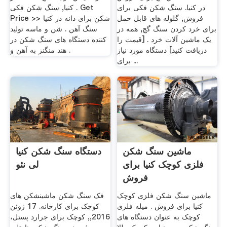
در کنیا. سنگ شکن فکی برای
کنیا, سنگ شکن فکی . Get
فروش, گلوله های قابل حمل
Price >> شکن برای دانه در کنیا
برای خرد کردن سنگ گچ, همه در
سنگ آهن . شن و ماسه تولید
یک ماشین آلات خرد . [قیمت را
کننده دستگاه های سنگ شکن در
دریافت کنید] دستگاه مورد نیاز
هند منگنز به آهن و .
برای ...
ماشین سنگ شکن
دستگاه سنگ شکن کنیا
فلزی کوچک کنیا برای
لی نئو
فروش
ماشین سنگ شکن فلزی کوچک
فک سنگ شکن ماشین شکن های
کنیا برای فروش . میله فلزی
کوچک برای کارخانه. 17 ژوئن
کوچک به عنوان دستگاه های
2016,, کوچک برای جرارد پستل،