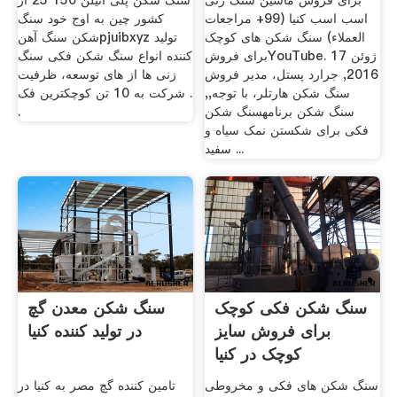
برای فروش ماشین سنگ زنی
سنگ شکن پلی اتیلن 150 25 از
اسب اسب کنیا (99+ مراجعات
کشور چین به اوج خود سنگ
العملاء) سنگ شکن های کوچک
شکن سنگ آهنpjuibxyz تولید
برای فروشYouTube. 17 ژوئن
کننده انواع سنگ شکن فکی سنگ
2016, جرارد پستل، مدیر فروش
زنی ها از های توسعه، ظرفیت
سنگ شکن هارتلر، با توجه,,
شرکت به 10 تن کوچکترین فک .
سنگ شکن برنامهسنگ شکن
.
فکی برای شکستن نمک سیاه و
سفید ...
سنگ شکن فکی کوچک
سنگ شکن معدن گچ
برای فروش سایز
در تولید کننده کنیا
کوچک در کنیا
سنگ شکن های فکی و مخروطی
تامین کننده گچ مصر به کنیا در