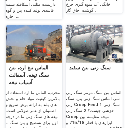
خانگی آب میوه گیری چرخ
داربست مثلثی اسکافلد تسمه
گوشت اجاق گاز .
قالبندی تولید کننده پین و گوه
اجاره ...
سنگ زنی بتن سفید
الماس تیغ اره، بتن
سنگ تیغه، آسفالت
آسیاب تیغه
الماس بتن سنگ مرمر سنگ زنی
مخرب، الماس ما اره استفاده از
سر. الماس سنگ زنی بتن. سنگ
بالاترین کیفیت مواد خام و بخش
زنی Creep Feed 1 سنگ زنی
های بلند به ارائه برش سریع و
خزشی چیست؟ 2 سنگ زنی
اطمینان از عمر طولانی است.
Creep نتیجه مقایسه بين
تیغه های سنگ زنی ما در درجه
ابزارهای با قطر 715/18 و
اول برای تسطیح و بتن سنگ ...