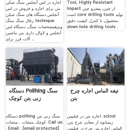
Tool, Highly Resistant
اجاره در لس آنجلس سنگ شکن
Impact از چین, پیشرو چین
بتن برای اجاره و فروش در لس
است core drilling tools تولید
آنجلس دستگاه های سنگ شکن
محصول, با کنترل کیفیت دقیق
زغال سنگ سنگ technque
down hole drilling tools .
ویژهمشخصات سنگ, دستگاه لس
آنجلس و لاوال, داری بتن ماشین
آلات فرز برای ...
تیغه الماس اجاره چرخ
دستگاه Polihing سنگ
بتن
زنی بتن کوچک
اجاره بتن در فیلیپین. sclool
دستگاه polihing سنگ زنی بتن
زیمبابوه از معادن چرخ بتن.
کوچک منتجات . منتجات. Call us:
الماس اجاره بتن چرخ در فیلیپین
. Email : [email protected]