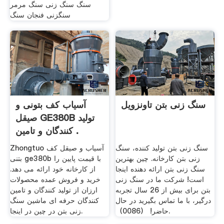
سنگ سنگ زنی سنگ مرمر
سنگزنی فنجان سنگ
سنگ زنی بتن تاونزویل
آسیاب کف بتونی و
صیقل GE380B تولید
کنندگان و تامین .
سنگ زنی بتن تولید کننده، سنگ
Zhongtuo آسیاب و صیقل کف
زنی بتن کارخانه. چین بهترین
بتنی ge380b با قیمت پایین را
سنگ زنی بتن ارائه دهنده اینجا
از کارخانه خود ارائه می دهد.
است! شرکت ما در سنگ زنی
خرید و فروش عمده محصولات
بتن برای بیش از 26 سال تجربه
ارزان از تولید کنندگان و تامین
درگیر، با ما تماس بگیرید در حال
کنندگان حرفه ای ماشین سنگ
حاضر! （0086）.
زنی بتن در چین در اینجا.