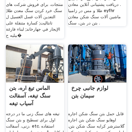
. دریافت پشتیبانی آنلاین معادن
منتجات. برای فروش شرکت های
طلا و مس در زامبیا eyfhr
سنگ خرد کردن سنگ معدن طلا;
ماشین آلات سنگ شکن معادن
التعدين آلات غسل الغسيل ل
بتن در بتن، سنگ .
تانتاليت; كسارة متنقلة على
الإيجار في جهارخاند; لبناء فارغة
بيليه ح�
لوازم جانبی چرخ
الماس تیغ اره، بتن
سیمان بتن
سنگ تیغه، آسفالت
آسیاب تیغه
قابل حمل بتن سنگ شکن اجاره
تیغه های سنگ زنی ما در درجه
اوهایو سنگ شکن بتن اجاره
اول برای تسطیح و بتن سنگ
گلاسترشر کرایه سنگ شکن بتن.
زنی، آسفالت، etc. استفاده