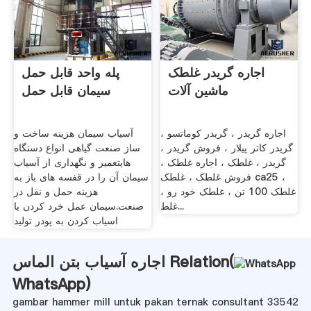
اجاره گریدر غلطک
پله واحد قابل حمل
ماشین آلات
سیمان قابل حمل
اجاره گریدر ، گریدر کوماتسو ،
آسیاب سیمان هزینه ساخت و
گریدر کاتر پیلار ، فروش گریدر ،
ساز صنعت گیاهی انواع دستگاه
گریدر ، غلطک ، اجاره غلطک ،
هایتعمیر و نگهداری از آسیاب
فروش غلطک ، غلطک ca25 ،
سیمان آن را در قفسه های باز به
غلطک 100 تن ، غلطک خود رو ،
هزینه حمل و نقل در
غلط...
صنعت.سیمان عمل خرد کردن یا
اسیاب کردن به پودر تولید
اجاره آسیاب بتن الماس Relation(
WhatsApp
)
gambar hammer mill untuk pakan ternak consultant 33542