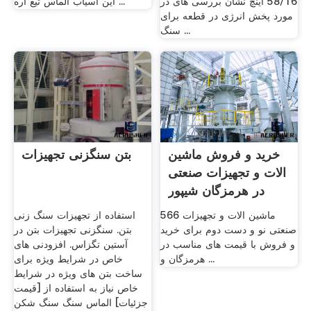
58/16 اینچ نشان بررسی های در
این آسیاب الماس تیغ اره ...
مورد پخش انرژی در قطعه برای
سنگ ...
خرید و فروش ماشین
بتن سنگزنی تجهیزات
الات و تجهیزات صنعتی
در هرمزگان شیپور
566 ماشین الات و تجهیزات
استفاده از تجهیزات سنگ زنی
صنعتی نو و دست دوم برای خرید
بتن. سنگزنی تجهیزات بتن در
و فروش با قیمت های مناسب در
آستین تگزاس. افزودنی های
هرمزگان و ...
خاص در شرایط ویژه برای
ساخت بتن های ویژه در شرایط
خاص نیاز به استفاده از [قیمت
جزئیات] الماس سنگ سنگ شکن