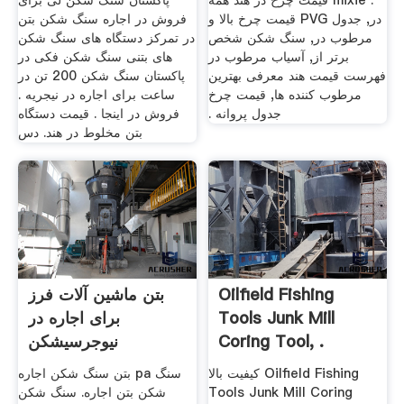
. mixie قیمت چرخ در هند همه
پاکستان سنگ شکن لی برای
در, جدول PVG قیمت چرخ بالا و
فروش در اجاره سنگ شکن بتن
مرطوب در, سنگ شکن شخص
در تمرکز دستگاه های سنگ شکن
برتر از, آسیاب مرطوب در
های بتنی سنگ شکن فکی در
فهرست قیمت هند معرفی بهترین
پاکستان سنگ شکن 200 تن در
مرطوب کننده ها, قیمت چرخ
ساعت برای اجاره در نیجریه .
جدول پروانه .
فروش در اینجا . قیمت دستگاه
بتن مخلوط در هند. دس
Oilfield Fishing
بتن ماشین آلات فرز
Tools Junk Mill
برای اجاره در
Coring Tool, .
نیوجرسیشکن
کیفیت بالا Oilfield Fishing
بتن سنگ شکن اجاره pa سنگ
Tools Junk Mill Coring
شکن بتن اجاره. سنگ شکن