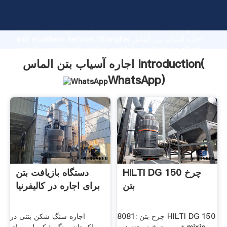
اجاره آسیاب بتن الماس manufacturer Grasping strong
production capability, advanced research strength
and excellent service, Shanghai اجاره آسیاب بتن الماس
supplier create the value and bring values to all of
customers.
اجاره آسیاب بتن الماس Introduction(
WhatsApp
)
HILTI DG 150 چرخ
دستگاه بازیافت بتن
بتن
برای اجاره در کالیفرنیا
‫HILTI DG 150 چرخ بتن :8081
اجاره سنگ شکن بتنی در