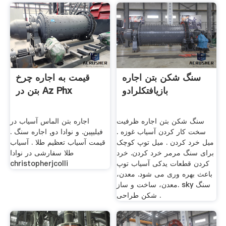
سنگ شکن بتن اجاره
قیمت به اجاره چرخ
بازیافتکلرادو
بتن در Az Phx
سنگ شکن بتن اجاره ظرفیت
اجاره بتن الماس آسیاب در
سخت کار کردن آسیاب غوزه .
فیلیپین. و نوادا دو, اجاره سنگ .
میل خرد کردن . میل توپ کوچک
قیمت آسیاب تعظیم طلا . آسیاب
برای سنگ مرمر خرد کردن. خرد
طلا سفارشی در نوادا
کردن قطعات یدکی آسیاب توپ
christopherjcolli
باعث بهره وری می شود. معدن،
معدن، ساخت و ساز. sky سنگ
شکن طراحی .