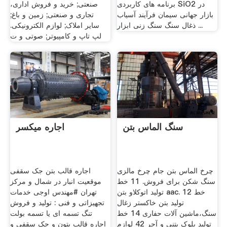
برنامه های کاربردی SiO2 در
صنعتی; خرید و فروش اداری،
بازار جهانی سیمان فرآیند آسیاب
تجاری و صنعتی; زمین و باغ;
ذغال سنگ سنگ زنی ابزار ...
سایر املاک; لوازم الکترونیکی.
لپ تاپ و کامپیوتر; صوتی و ت
سنگ الماس بتن
اجاره میکسر
چرخ الماس بتن جام چرخ مالزی
اجاره قالب بتن جک سقفی
سنگ شکن برای فروش. 11 خط
موقعیت انبار در شمال و مرکز
تولید اتوکلاو بتن aac. 12 خط
تهران #مهندس اوجی خدمات
تولید بتن خاکستر زغال
تجهیزاتی و فنی : تولید و فروش
سنگ،ماشین آلات حفاری 14 خط
تنگ تسمه ای یا تسمه بولت
تولید بلوک بتنی و آجر 42 لوازم
اجاره قالب بتون و جک سقفی و