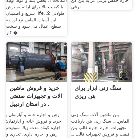
اجاره چکش برقی کرایه بتن کن
امکانات 1. بخش بلند و مواد اولیه
برقی
با کیفیت بالا برای ارائه به برش
سریع و اطمینان life. طولانی 2.
این آسیاب الماس تیغ اره به
سطح اعمال می شود و سخت
کار �
سنگ زنی ابزار برای
خرید و فروش ماشین
بتن ریزی
الات و تجهیزات صنعتی
در استان اردبیل .
بتن ماشین آلات سنگ زنی
رهن و اجاره خانه و آپارتمان ;
الماس. ... سنگ زنی بتن بازیافت
خرید و فروش خانه و آپارتمان;
تجهیزات اجاره اجاره قالب بتن
اجاره کوتاه مدت ویلا، سوئیت;
قیمت و فروش تجهیزات قالب ...
رهن و اجاره اداری، تجاری و