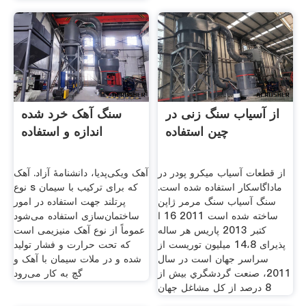
از آسیاب سنگ زنی در
سنگ آهک خرد شده
چین استفاده
اندازه و استفاده
از قطعات آسیاب میکرو پودر در
آهک ویکی‌پدیا، دانشنامهٔ آزاد. آهک
ماداگاسکار استفاده شده است.
نوع s که برای ترکیب با سیمان
سنگ آسیاب سنگ مرمر ژاپن
پرتلند جهت استفاده در امور
ساخته شده است 2011 16 ا
ساختمان‌سازی استفاده می‌شود
کتبر 2013 پاریس هر ساله
عموماً از نوع آهک منیزیمی است
پذیرای 14،8 میلیون توریست از
که تحت حرارت و فشار تولید
سراسر جهان است در سال
شده و در ملات سیمان با آهک و
2011، صنعت گردشگري بیش از
گچ به کار می‌رود
8 درصد از کل مشاغل جهان