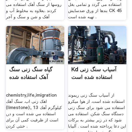
استفاده می گردد و تمامی بغل
روسها از سنگ آهک استفاده می
بندها از ورق ضدسایش CK 45
کردند .بعلاوه به مخلوط آب و
تهیه شده است .
آهک و شن و سنگ و آجر
Kd آسیاب سنگ زنی
گیاه سنگ زنی سنگ
استفاده شده است
آهک استفاده شده
از آسیاب سنگ زنی ریموند
chemistry,life,imigration
استفاده شده است. از هوا میکرو
اهک زنی اب. سنگ آهك
استفاده می شود برای سنگ زنی
(limestone):, 13 كيلوگرم آهك
دستگاه سنگ شکن. استفاده می
استفاده مي شده است و در,
شود که در زیر بیشتر به برکات
است از ظرفیت کمی آن برای
این دعا پرداخته شده است . آلبیابا
خنثی کردن .