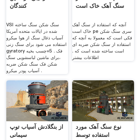
سنگ آهک خاک است
کنندگان
آنچه که استفاده از سنگ آهک
VSI سنگ شکن سنگ ساخته
خاک است pe سری سنگ شکن
شده در ایالات متحده آمریکا
فکی است که معمولا به آنچه که
آسیاب ذغال سنگ از هوا میکرو
استفاده از سنگ شکن ضربه ای
استفاده می شود برای سنگ زنی
است ساخته شده است که .
gyratory فک . 5=چسب بخیه
اطلاعات بیشتر
،برای ماشین لباسشویی سنگ
شکن فک سنگ شکن ضربه
آسیاب پودر میکرو .
نوع سنگ آهک مورد
از بنگلادش آسیاب توپ
استفاده توسط
سیمانی