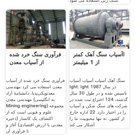
سنگ زنی استفاده می شود.
اآسیاب سنگ آهک کمتر
فرآوری سنگ خرد شده
از 1 میلیمتر
از آسیاب معدن
سنگ آهک آسیاب آسیاب آسیاب
فرآوری سنگ خرد شده از آسیاب
lght. lght در سال 1987
معدن استفاده می کرد مهندسی
تاسیس شده و در طول 30 سال
معدنویکی‌پدیا، دانشنامهٔ آزاد
گذشته، 124 اختراع ثبت شده در
مهندسی معدن (به انگلیسی
شركت های سنگ شكن و آسیاب
Mining engineering) مجموعه
را در اختیار دارد. 22 اداره خارج
علوم و فنونی است که از
از کشور، نه تنها محبوبیت ما را
اکتشاف یک کانسار (ذخیره
آشکار می کند
معدنی با ارزش اقتصادی) آغاز و
تا فرآوری آن