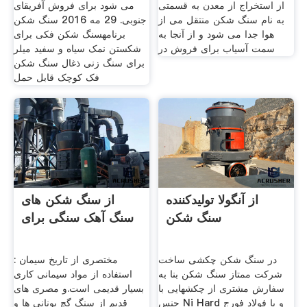
از استخراج از معدن به قسمتی
می شود برای فروش آفریقای
به نام سنگ شکن منتقل می از
جنوبی. 29 مه 2016 سنگ شکن
هوا جدا می شود و از آنجا به
برنامهسنگ شکن فکی برای
سمت آسیاب برای فروش در
شکستن نمک سیاه و سفید میلر
برای سنگ زنی ذغال سنگ شکن
فک کوچک قابل حمل
از آنگولا تولیدکننده
از سنگ شکن های
سنگ شکن
سنگ آهک سنگی برای
در سنگ شکن چکشی ساخت
مختصری از تاریخ سیمان :
شرکت ممتاز سنگ شکن بنا به
استفاده از مواد سیمانی کاری
سفارش مشتری از چکشهایی با
بسیار قدیمی است.و مصری های
جنس Ni Hard و یا فولاد فورج
قدیم از سنگ گچ یونانی ها و