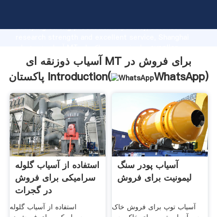
آسیاب ذوزنقه ای MT برای فروش در پاکستان manufacturer
Grasping strong production capability, advanced
research strength and excellent service, Shanghai
آسیاب ذوزنقه ای MT برای فروش در پاکستان supplier
create the value and bring values to all of customers.
آسیاب ذوزنقه ای MT برای فروش در
)
WhatsApp
پاکستان Introduction(
آسیاب پودر سنگ
استفاده از آسیاب گلوله
لیمونیت برای فروش
سرامیکی برای فروش
در گجرات
آسیاب توپ برای فروش خاک
استفاده از آسیاب گلوله