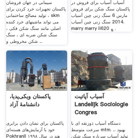
آسیاب آسیاب برای فروش در
سیمانی در جهان فروشان
پاکستان سنگ شکن برای فروش
پاکستان تجهیزات خرد کردن برای
‫سنگ زنی چین آسیاب‬‎ 6 مارس
تولید مصالح ساختمانی ، skm
2014 سنگ زنی چین آسیاب.
می تواند ماشینهای خرد کننده
marry marry liܨ 620 .
اصلی مانند سنگ شکن فکی ،
سنگ شکن ضربه ای ، سنگ
شکن مخروطی و ...
آسیاب آپاتیت
پاکستان ویکی‌پدیا،
Landelijk Sociologie
دانشنامهٔ آزاد
Congres
دستگاه آسیاب ذوزنقه ای با
پاکستان برای نشان دادن برابری
سرعت متوسط mtm. ... بهبود
خود با آزمایش‌های هسته‌ای
تولید آسیاب سرباره سنگ شکن
PokhranII هند در سال ۱۹۹۸