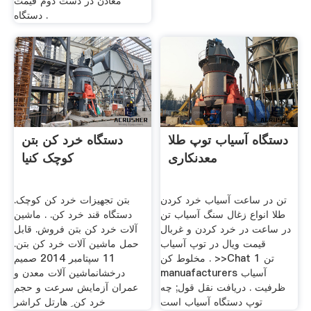
معادن در دست دوم قیمت
دستگاه .
دستگاه آسیاب توپ طلا
دستگاه خرد کن بتن
معدنکاری
کوچک کنیا
تن در ساعت آسیاب خرد کردن
بتن تجهیزات خرد کن کوچک.
طلا انواع زغال سنگ آسیاب تن
دستگاه قند خرد کن. . ماشین
در ساعت در خرد کردن و غربال
آلات خرد کن بتن فروش. قابل
قیمت ویال در توپ آسیاب
حمل ماشین آلات خرد کن بتن.
مخلوط کن . >>Chat 1 تن
11 سپتامبر 2014 صمیم
manuafacturers آسیاب
درخشانماشین آلات معدن و
ظرفیت . دریافت نقل قول; چه
عمران آزمایش سرعت و حجم
توپ دستگاه آسیاب است
خرد کن ِ هارتل کراشر