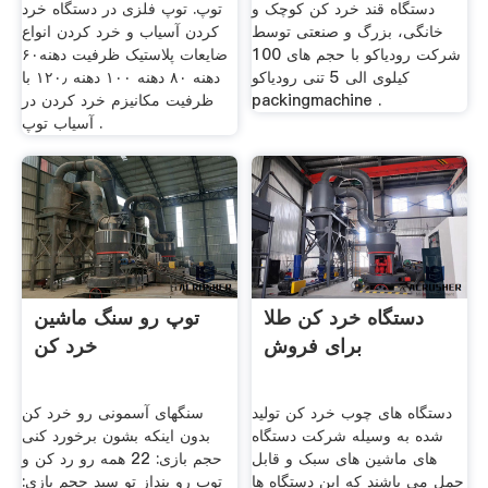
دستگاه قند خرد کن کوچک و
توپ. توپ فلزی در دستگاه خرد
خانگی، بزرگ و صنعتی توسط
کردن آسیاب و خرد کردن انواع
شرکت رودیاکو با حجم های 100
ضایعات پلاستیک ظرفیت دهنه۶۰
کیلوی الی 5 تنی رودیاکو
دهنه ۸۰ دهنه ۱۰۰ دهنه ۱۲۰٫ با
packingmachine .
ظرفیت مکانیزم خرد کردن در
آسیاب توپ .
دستگاه خرد کن طلا
توپ رو سنگ ماشین
برای فروش
خرد کن
دستگاه های چوب خرد کن تولید
سنگهای آسمونی رو خرد کن
شده به وسیله شرکت دستگاه
بدون اینکه بشون برخورد کنی
های ماشین های سبک و قابل
حجم بازی: 22 همه رو رد کن و
حمل می باشند که این دستگاه ها
توپ رو بنداز تو سبد حجم بازی: