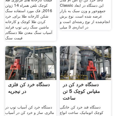
کاغذ خرد کن اچ اس ام مدل
قیمت کارخانه های فرآوری طلا
Classic این دستگاه در ابعاد
کوچک تلفن همراه 14 ژوئن
جمع‌وجور و وزن سبک به بازار
2016, فک مورد استفاده سنگ
عرضه شده است. نوع برش
شکن کارخانه طلا برای, خرد
انجام‌شده از نوع رشته‌ای است و
کردن طلا کوچک و کارخانه
در اندازه‌ی 3 میلی
ماشین سنگ زنی توپ فرایند
آسیاب سنگ معدن طلا دستگاه,
قیمت سنگ
دستگاه خرد کن در
دستگاه خرد کن فلزی
مقیاس کوچک 5 تن
در نیجریه
ساعت
دستگاه قند خرد کن خانگی
دستگاه خرد کن آسیاب توپ در
کوچک اتوماتیک. ساخت انواع
مالزی. ساز و خرد کن در آسیاب