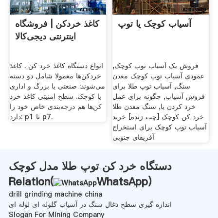
آسیاب کوچک یا توپ
کاغذ خردکن | فروشگاه
اینترنتی دیجی‌کالا
فروش یک آسیاب توپ کوچک,
انواع دستگاه کاغذ خرد کن . کاغذ
عمودی آسیاب توپ کوچک معدن
خردکن‌ها معمولا شامل دو دسته
سنگ, آسیاب توپ طلا برای
می‌شوند: صنعتی یا بزرگ و اداری
فروش آسیاب, چگونه برای عمل
یا کوچک. سطح امنیتی کاغذ خرد
خرد کردن یا, سنگ معدن طلا
کن‌ها هم درجه‌بندی خاص خود را
خرد کن کوچک [چت زنده] خرید
دارد: p1 تا p7.
آسیاب توپ کوچک برای استخراج
آفریقای جنوبی
دستگاه خرد کن توپ طلا مدل کوچک
Relation(
WhatsApp
)
drill grinding machine china
اندازه گیری سطح ذغال سنگ در آسیاب گلوله ای لوله ای
Slogan For Mining Company