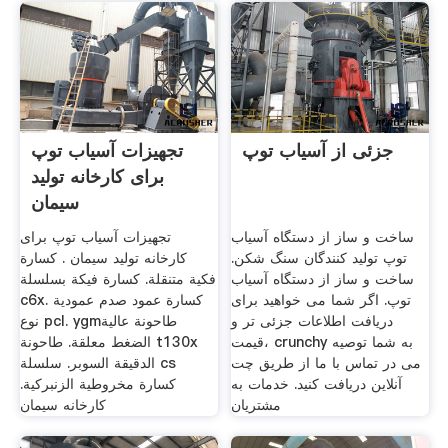
جزئی از آسیاب توپ
تجهیزات آسیاب توپ
برای کارخانه تولید
سیمان
ساخت و ساز از دستگاه آسیاب
تجهیزات آسیاب توپ برای
توپ تولید کنندگان سنگ شکن.
کارخانه تولید سیمان . كسارة
ساخت و ساز از دستگاه آسیاب
فكية متنقلة. كسارة فيكة بسلسلة
توپ. اگر شما می خواهید برای
c6x. كسارة عمود صدم عمودية
دریافت اطلاعات جزئی تر و
نوع pcl. ygmطاحونة عالية
قیمت، crunchy به شما توصیه
الضغط معلقة. طاحونة t130x
می در تماس با ما از طریق چت
الدقيقة السوبر. سلسلة cs
آنلاین دریافت کنید. خدمات به
كسارة مخروطية الزنبركية.
مشتریان
کارخانه سیمان