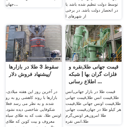
توسط دولت تنظیم شده باشد یا
جهان،...
در انحصار دولت باشد. در برخی
از شهرهای ا
قیمت جهانی طلا,نقره و
سقوط 3 طلا در بازارها
فلزات گران بها | شبکه
/پیشنهاد فروش دلار
اطلاع رسانی ...
قیمت طلا در بازار جهانی,انس
در آخرین روز این هفته میلادی،
طلا,قيمت انس طلا,قیمت جهانی
بازارها با روند کاهشی رو به رو
طلا,قیمت اونس جهانی طلا,قیمت
شدند و به نظر می رسد فعلا
هر کیلو طلا در جهان,قیمت جهانی
شکوفایی شاخصی دیده نشود.
طلا امروز,هر اونس,گرم
اونس طلا، نفت که به طلای سیاه
طلا،انس نقره
معروف و بیت کوین که طلای