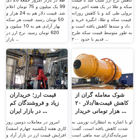
کاهش نرخ ارز سبب شد تا قیمت
طلا در بازار امروز جمعه 26 دی
سکه و طلا در یک هفته اخیر روند
99 یک میلیون و 75 تومان اعلام
نزولی طی کند و با کاهش روزانه
شد. قیمت دلار هم به 24 هزار و
قیمت سکه و طلا، انگیزه خرید و
50 تومان رسید. قیمت هر سکه
داد و ستد‌ها کاهش یافته است و
بهار آزادی هم به 10 میلیون و
به طور متوسط قیمت سکه طرح
620 تومان رسید. نرخ ارز در
قدیم با حدود ۳۰۰ ...
بازار ...
شوک معامله گران از
قیمت ارز؛ خریداران
کاهش قیمت‌ها/دلار ٢٠
زیاد و فروشندگان کم
هزار تومانی خریدار ...
در بازار ایران ...
او با اشاره به انتظارات تورمی به
امروز در معاملات دومین روز
شدت کاهش یافته است، گفت:
کاری هفته (یکشنبه چهارم اسفند)
سرمایه‌گذاران سه ماهی است
افزایش قیمت ارز در بازار آزاد و