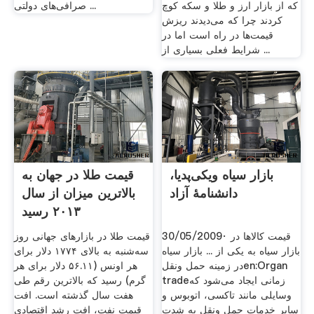
که از بازار ارز و طلا و سکه کوچ
صرافی‌های دولتی ...
کردند چرا که می‌دیدند ریزش
قیمت‌ها در راه است اما در
شرایط فعلی بسیاری از ...
بازار سیاه ویکی‌پدیا،
قیمت طلا در جهان به
دانشنامهٔ آزاد
بالاترین میزان از سال
۲۰۱۳ رسید
30/05/2009· قیمت کالاها در
قیمت طلا در بازارهای جهانی روز
بازار سیاه به یکی از ... بازار سیاه
سه‌شنبه به بالای ۱۷۷۴ دلار برای
در زمینه حمل ونقلen:Organ
هر اونس (۵۶.۱۱ دلار برای هر
tradeزمانی ایجاد می‌شود که
گرم) رسید که بالاترین رقم طی
وسایلی مانند تاکسی، اتوبوس و
هفت سال گذشته است. افت
سایر خدمات حمل ونقل به شدت
قیمت نفت، افت رشد اقتصادی