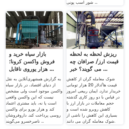
شور اسب پونی ...
ریزش لحظه به لحظه
بازار سیاه خرید و
قیمت ارز/ صرافان چه
فروش واکسن کرونا؛
می گویند؟ خبر ...
هزار یوروی ناقابل ...
شوک معامله گران از کاهش
به گزارش همشهری‌آنلاین به نقل
قیمت ها/دلار 20 هزار تومانی
از دنیای اقتصاد، در بازار سیاه
خریدار ندارد. ایمان ربیعی امروز
واکسن موجود است ولی مشخص
در قیاس با دو روز کاری گذشته
نیست که این واکسن واقعی
حجم معاملات در بازار ارز با
است یا نه، باید مشتری اعتماد
کاهش روبرو شده است و
کند و هزار یورو برای واکسن
بسیاری این کاهش را ناشی از
روسی پرداخت کند. داروفروشان
شوک معامله گران می دانند.
ناصرخسرو می‌گویند ...