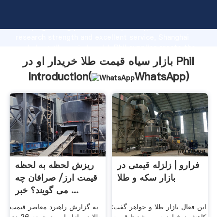
بازار سیاه قیمت طلا خریدار او در Phil manufacturer
Grasping strong production capability, advanced
research strength and excellent service, Shanghai
بازار سیاه قیمت طلا خریدار او در Phil supplier create the
value and bring values to all of customers.
بازار سیاه قیمت طلا خریدار او در Phil
Introduction(
WhatsApp
)
فرارو | زلزله قیمتی در
ریزش لحظه به لحظه
بازار سکه و طلا
قیمت ارز/ صرافان چه
می گویند؟ خبر ...
این فعال بازار طلا و جواهر گفت:
به گزارش راهبرد معاصر قیمت