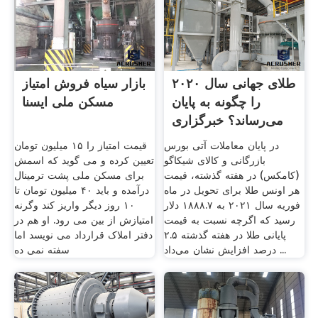
طلای جهانی سال ۲۰۲۰
بازار سیاه فروش امتیاز
را چگونه به پایان
مسکن ملی ایسنا
می‌رساند؟ خبرگزاری
...
در پایان معاملات آتی بورس
قیمت امتیاز را ۱۵ میلیون تومان
بازرگانی و کالای شیکاگو
تعیین کرده و می گوید که اسمش
(کامکس) در هفته گذشته، قیمت
برای مسکن ملی پشت ترمینال
هر اونس طلا برای تحویل در ماه
درآمده و باید ۴۰ میلیون تومان تا
فوریه سال ۲۰۲۱ به ۱۸۸۸.۷ دلار
۱۰ روز دیگر واریز کند وگرنه
رسید که اگرچه نسبت به قیمت
امتیازش از بین می رود. او هم در
پایانی طلا در هفته گذشته ۲.۵
دفتر املاک قرارداد می نویسد اما
درصد افزایش نشان می‌داد ...
سفته نمی ده