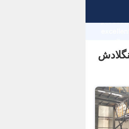
manufacturer Grasp
producti
نوس آرام بنگلادش
supplier
custome