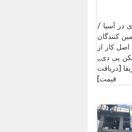
 در آسیا /
مین کنندگان
اصل کار از
ن پی دی,,
قا [دریافت
قیمت]