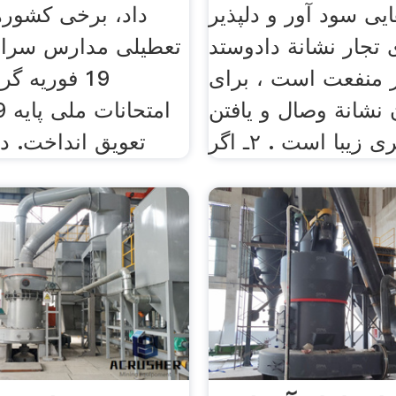
یی سود آور و دلپذیر
داد، برخی کشوره
 تجار نشانة دادوستد
تعطیلی مدارس سراس
ر منفعت است ، برای
19 فوریه گر
 نشانة وصال و یافتن
زیبا است . ۲ـ اگر
تعویق انداخت. در