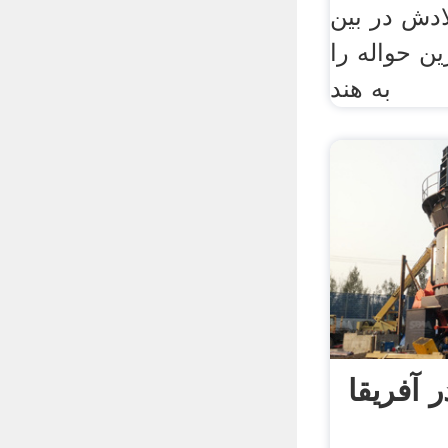
بنگلادش در بین
ین حواله را
به هند
 آفریقا