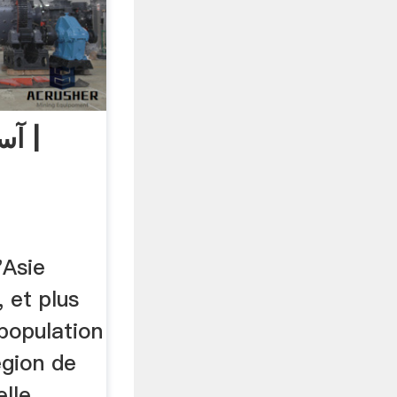
آسی
, et plus
 population
égion de
elle