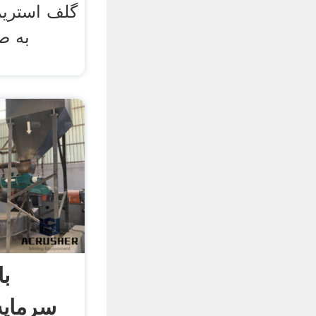
گلف استریم
به ص
با
سرمایه