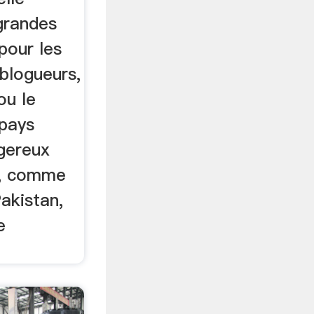
grandes
pour les
 blogueurs,
ou le
 pays
ngereux
n, comme
Pakistan,
e