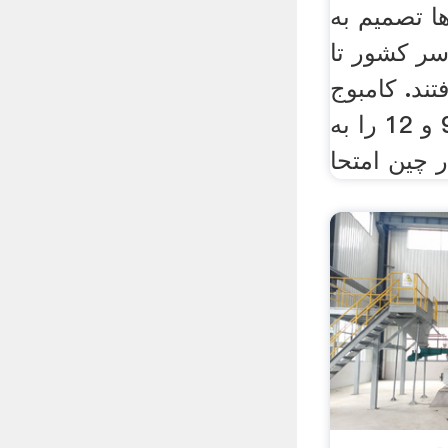
ا تصمیم به
ر کشور تا
فتند. کامبوج
امتحانات ملی پایه 9 و 12 را به
 چین امتحا