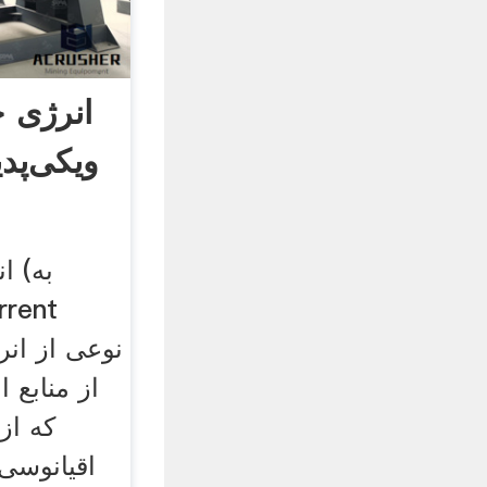
انرژی ج
ویکی‌پدی
ان
از منابع 
که از
اقیانوسی 