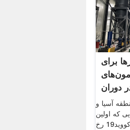
ها برای
مون‌های
 دوران
طقه آسیا و
یی که اولین
مرکز واقعه همه‌گیر کووید19 رخ