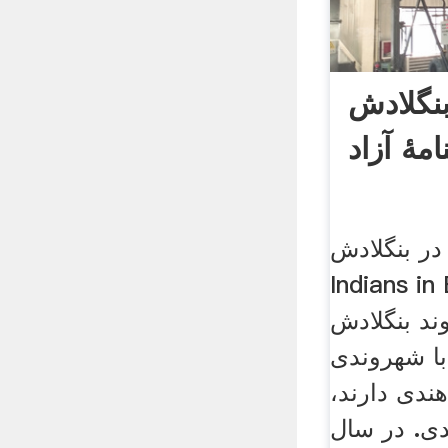
بنگلادش
مهٔ آزاد
بنگلادش (انگلیسی:
Indian) شامل
ند بنگلادش
با شهروندی
ندی دارند،
دی. در سال