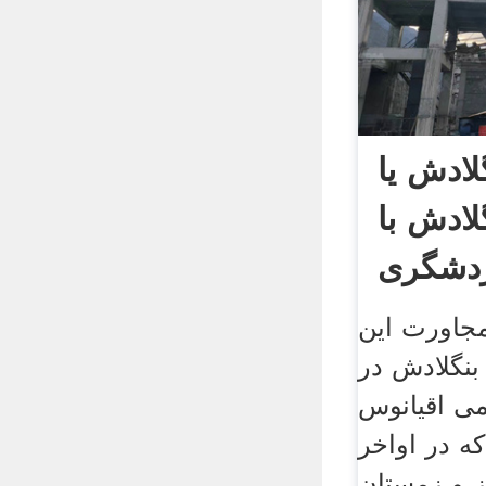
لادش یا
ادش با
ردشگری
آن
مجاورت این
بنگلادش در
می اقیانوس
که در اواخر
یز و زمستان