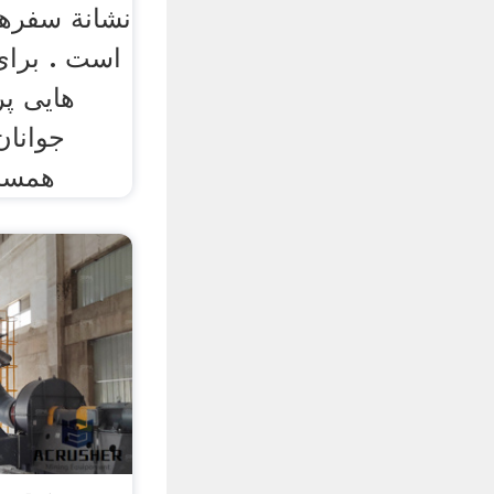
نشانة سفرها
است . برای
هایی پ
جوانان
همسری 