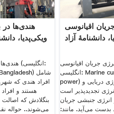
ریان اقیانوسی
هندی‌ها در 
ا، دانشنامهٔ آزاد
ویکی‌پدیا، دانشنا
رژی جریان اقیانوسی (به
هندی‌ها در 
انگلیسی: Marine current
s in Bangladesh
power) نوعی از انرژی دریایی و
افراد هندی که شهرو
انرژی تجدیدپذیر است
هستند و افراد 
 انرژی جنبشی جریان
بنگلادش که اصالت ه
بدست می‌آید. مانند:
می‌شوند.. حواله نق