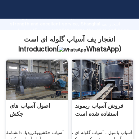
انفجار پف آسیاب گلوله ای است manufacturer Grasping
strong production capability, advanced research
strength and excellent service, Shanghai انفجار پف
آسیاب گلوله ای است supplier create the value and bring
values to all of customers.
انفجار پف آسیاب گلوله ای است
Introduction(
WhatsApp
)
فروش آسیاب ریموند
اصول آسیاب های
استفاده شده است
چکش
آسیاب بالمیل ، آسیاب گلوله ای ،
آسیاب چکشیویکی‌پدیا، دانشنامهٔ