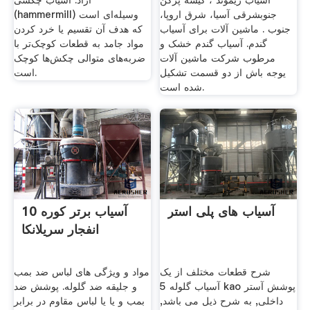
آسیاب ریموند ، کیسه پرکن
آزاد. آسیاب چکشی
جنوبشرقی آسیا، شرق اروپا،
(hammermill) وسیله‌ای است
جنوب . ماشین آلات برای آسیاب
که هدف آن تقسیم یا خرد کردن
گندم. آسیاب گندم خشک و
مواد جامد به قطعات کوچک‌تر با
مرطوب شرکت ماشین آلات
ضربه‌های متوالی چکش‌ها کوچک
یوجه باش از دو قسمت تشکیل
است.
شده است.
آسیاب های پلی استر
10 آسیاب برتر کوره
انفجار سریلانکا
شرح قطعات مختلف از یک
مواد و ویژگی های لباس ضد بمب
آسیاب گلوله 5 kao پوشش آستر
و جلیقه ضد گلوله. پوشش ضد
داخلی, به شرح ذیل می باشد,
بمب و یا یا لباس مقاوم در برابر