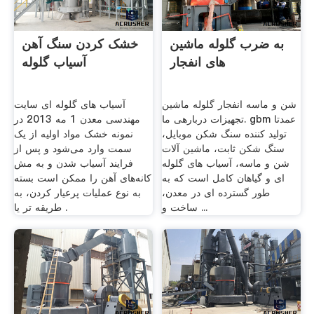
به ضرب گلوله ماشین
خشک کردن سنگ آهن
های انفجار
آسیاب گلوله
شن و ماسه انفجار گلوله ماشین
آسیاب های گلوله ای سایت
تجهیزات دربارهی ما. gbm عمدتا
مهندسی معدن 1 مه 2013 در
تولید کننده سنگ شکن موبایل،
نمونه خشک مواد اولیه از یک
سنگ شکن ثابت، ماشین آلات
سمت وارد می‌شود و پس از
شن و ماسه، آسیاب های گلوله
فرایند آسیاب شدن و به مش
ای و گیاهان کامل است که به
کانه‌های آهن را ممکن است بسته
طور گسترده ای در معدن،
به نوع عملیات پرعیار کردن، به
ساخت و ...
طریقه تر یا .