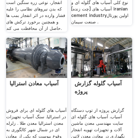
نوع کلی آسیاب های گلوله ای و
انفجار، نوعی زره سنگین است
آسیاب های [چت زنده] iranian
که بدن نیروهای نظامی را علیه
cement industryاولین پورتال
فشار وارده در اثر انفجار بمب ها
صنعت سیمان .
و همچنین برخورد ترکش های
حاصل از آن محافظت می کند.
آسیاب گلوله گزارش
آسیاب معادن استرالیا
پروژه
گزارش پروژه از توپ دستگاه
آسیاب های گلوله ای برای فروش
آسیاب. آسیاب های گلوله ای
در استرالیا. سنگ آسیاب تجهیزات
سایت مهندسی معدن ماشین
معدن استرالیا معدن طلا . زلزله
آلات و تجهیزات تهویه انفجار
ای در شمال شهر کالگوری به
نگهداری در معادن معدن لاتین
وقوع پیوست که یکی از معادن