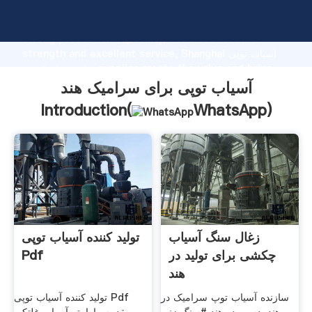
آسیاب توپی برای سرامیک هند manufacturer Grasping
strong production capability, advanced research
strength and excellent service, Shanghai آسیاب توپی
برای سرامیک هند supplier create the value and bring
values to all of customers.
آسیاب توپی برای سرامیک هند
Introduction(
WhatsApp
)
زغال سنگ آسیاب
تولید کننده آسیاب توپی
چکشی برای تولید در
Pdf
هند
سازنده آسیاب توپ سرامیک در
تولید کننده آسیاب توپی Pdf