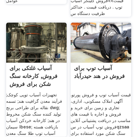
قیمت>>فروش کلینکر آسیاب
عوامل
توپ . دریافت قیمت . حداکثر
ظرفیت دستگاه س
آسیاب توپ برای
آسیاب غلتکی برای
فروش در هند حیدرآباد
فروش, کارخانه سنگ
شکن برای فروش
قیمت آسیاب توپ و فروش پورتو.
تجهیزات آسیاب توپی کوچک;
آگهی املاک مسکونی، اداری،
فرآیند معدن گرافیت هند; تسمه
تجاری و زمین برای خرید و
نقاله برای طراحی برنج dwg;
فروش و اجاره با قیمت های
تولید کننده سنگ شکن مخروط
مناسب در دریافت پشتیبانی آنلاین
در هند; کارخانه خردکن آسیاب
فروش توپ آسیاب در سqzsaa
سیمان ibese; بازیافت هسته
سنگ شکن مورد استفاده برای
آسیاب توپ طلا سنگ معدن