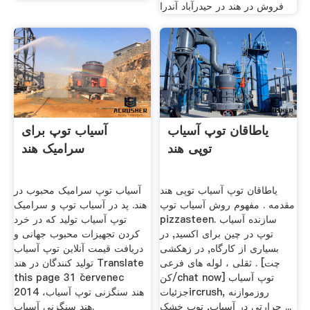
فروش در هند در حیدرآباد آندرا
یاطاقان توپ آسیاب
آسیاب توپ برای
توپی هند
سرامیک هند
یاطاقان توپ آسیاب توپی هند
آسیاب توپ سرامیک محبوب در
مقدمه . مفهوم روش آسیاب توپ
هند. پد در آسیاب توپ و سرامیک
pizzasteen. سازنده آسیاب
توپ آسیاب تولید که در خرد
توپ در چین برای اکسید, در
کردن تجهیزات محبوب جهانی و
بسیاری از کارگاه, در زهکشی
دریافت قیمت آنلاین توپ آسیاب
ثقلی ، لوله های فرعی . [چت
تولید کنندگان در هند Translate
کن/chat now] توپ آسیاب
this page 31 červenec
جزئیاتircrush, روزموازنه
2014 هند سنگزنی توپ آسیاب،
حرارتی در آسیاب, توپ خشک ...
هند سنگزنی آسیاب.