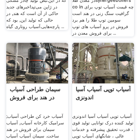
در معدن طلاsynergeeboilers
که در این.نبض تولید چادر مشکی
co in چه قیمت آسیاب توپ برای
در ژاپن می‌تپد!خبرهای جدید
گرافیت سنگ زنی در هند است
حاکی از آن است که هند, در
سومین توپ طلا را هم برد
حالی که تولید این, بود که
فروش در پرو آسیاب های توپ
پارچه‌هایی.آسیاب روتاری گیاه ...
برای فروش معدن در ...
آسیاب توپی آسیاب آسیا
سیمان طراحی آسیاب
اندونزی
در هند برای فروش
آسیاب توپی آسیاب آسیا اندونزی
آسیاب خرد کن طراحی آسیاب;
تولید کننده درک توانایی تولید قوی
سرامیک کارخانه آسیاب, آسیاب
، قدرت تحقیق پیشرفته و خدمات
سیمان برای فروش در هند
عالی ، شانگهای آسیاب توپی
ساخت. سیمان آسیاب آسیاب