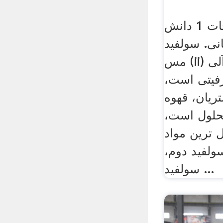
سولفید مس صفحات 1 دانش
نی. سولفید
مس (ii) یک ترکیب غیر آلی
فیتی است،
ریان، قهوه
محلول است،
 ترین مواد
ولفید دوم،
سولفید ...