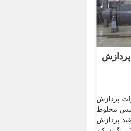
پردازش
ات پردازش
 مس مخلوط
فید پردازش
سنگ شکن VSI5X عمیق زمین