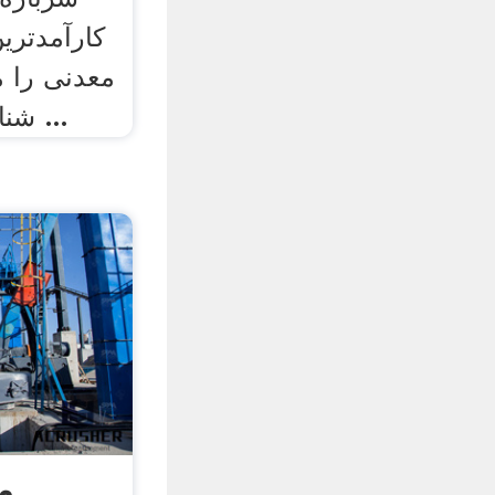
کارآمدتری
معدنی را م
شناورسازی از یک سلول ...
م