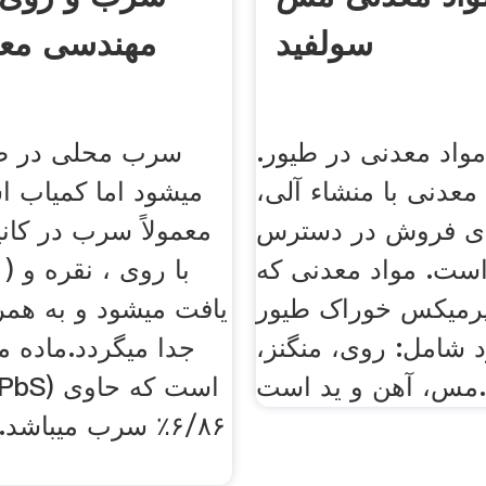
سولفید
مهندسی معد
مواد معدنی در طیور.
سرب محلی در ط
 معدنی با منشاء آلی،
میشود اما کمیاب 
رای فروش در دسترس
معمولاً سرب در کانی
است. مواد معدنی که
با روی ، نقره و (
 پرمیکس خوراک طیور
یافت میشود و به همرا
د شامل: روی، منگنز،
جدا میگردد.ماده 
س، آهن و ید است.
۶/۸۶٪ سرب میباشد.