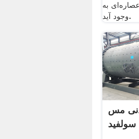
صاره‌ای به
وجود آید.
دنی مس
سولفید