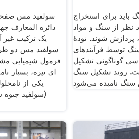
گ باید برای استخراج
 نظر از سنگ و مواد
دائره المعارف جها
 پردازش شوند. تودهٔ
نگ توسط فرآیندهای
سولفید مس دو ظر
اسی گوناگونی تشکیل
فرمول شیمیایی مشت
ت. روند تشکیل سنگ
ای تیره، بسیار نا
یکی از نامحلول
(سولفید جیوه س