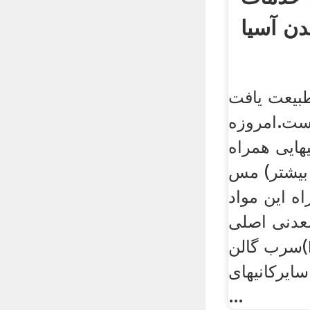
ن آسیا
بیعت یافت
است.امروزه
هایی همراه
 بیشتر) مس
ه این مواد
معدنی اصلی
سرب گالن(PbS) است که حاوی
سایرکانیهای
...