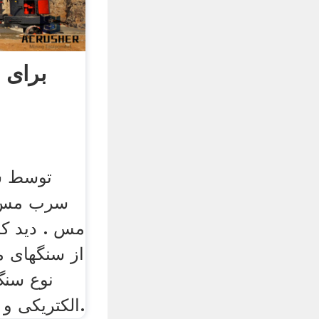
برای ت
توسط شن
سرب مس. 
مس . دید ک
از سنگهای م
نوع سنگ
الکتریکی و عیار سنگ معدن دارد.