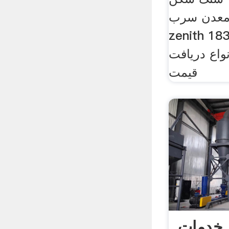
معدن سرب
zenith  معدنی ماشین آلات
واع دریافت
قیمت
خدمات