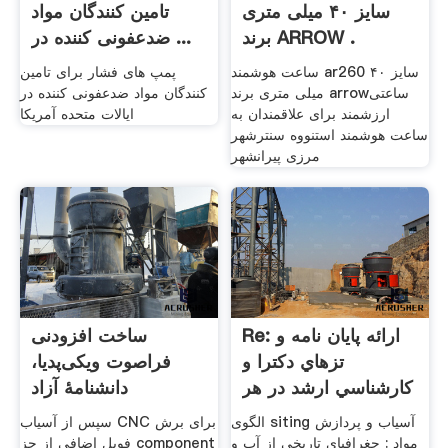
سایز ۴۰ میلی متری
تامین کنندگان مواد
برند ARROW .
ضدعفونی کننده در ...
ساعت هوشمند ar260 سایز ۴۰
پمپ های فشار برای تامین
میلی متری برند arrowساعتی
کنندگان مواد ضدعفونی کننده در
ارزشمند برای علاقمندان به
ایالات متحده آمریکا
ساعت هوشمند استنووه سنترشهر
مرزی پیرانشهر
Re: ارائه پايان نامه و
ساخت افزودنی
تزهاي دكترا و
فراصوت ویکی‌پدیا،
کارشناسي ارشد در هر
دانشنامهٔ آزاد
...
الگوی siting آسیاب و پردازش
سپس از آسیاب CNC برای برش
مواد : جغرافیای تاریخی از آب و
فویل اضافی از جز component