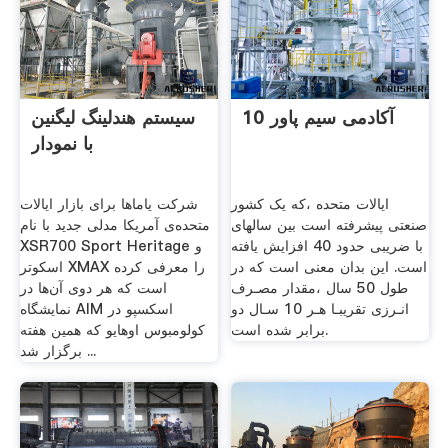
آکادمی سیم پاور 10
سیستم هندلینگ لیگنین
با نمودار
ایالات متحده ،که یک کشور
شرکت یاماها برای بازار ایالات
صنعتی پیشرفته است بین سالهای
متحده‌ی آمریکا مدلی جدید با نام
با ضریبی حدود 40 افزایش یافته
XSR700 Sport Heritage و
است. این بدان معنی است که در
اسکوتر XMAX را معرفی کرده
طول 50 سال ،مقدار مصـرف
است که هر دوی آن‌ها در
انـرزی تقریبـا هـر 10 سـال دو
نمایشگاه AIM اسکسپو در
برابر شده است.
کولومبوس اوهایو که همین هفته
برگزار شد ...