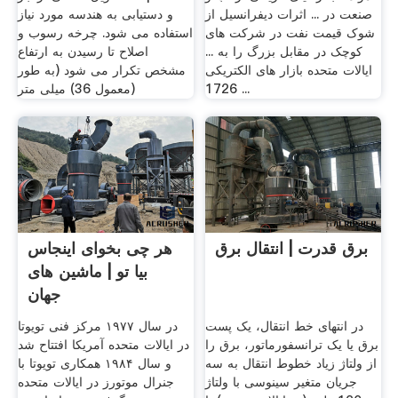
صنعت در ... اثرات دیفرانسیل از
و دستیابی به هندسه مورد نیاز
شوک قیمت نفت در شرکت های
استفاده می شود. چرخه رسوب و
کوچک در مقابل بزرگ را به ...
اصلاح تا رسیدن به ارتفاع
ایالات متحده بازار های الکتریکی
مشخص تکرار می شود (به طور
1726 ...
معمول 36) میلی متر)
برق قدرت | انتقال برق
هر چی بخوای اینجاس
بیا تو | ماشین های
جهان
در انتهای خط انتقال، یک پست
در سال ۱۹۷۷ مرکز فنی تویوتا
برق یا یک ترانسفورماتور، برق را
در ایالات متحده آمریکا افتتاح شد
از ولتاژ زیاد خطوط انتقال به سه
و سال ۱۹۸۴ همکاری تویوتا با
جریان متغیر سینوسی با ولتاژ
جنرال موتورز در ایالات متحده