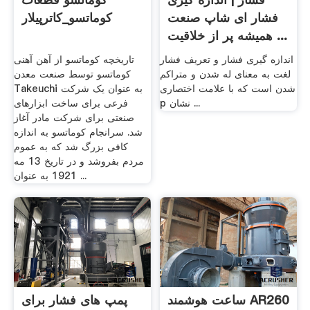
فشار ای شاپ صنعت
کوماتسو_کاترپیلار
همیشه پر از خلاقیت ...
اندازه گیری فشار و تعریف فشار
تاریخچه کوماتسو از آهن آهنی
لغت به معنای له شدن و متراکم
کوماتسو توسط صنعت معدن
شدن است که با علامت اختصاری
Takeuchi به عنوان یک شرکت
p نشان ...
فرعی برای ساخت ابزارهای
صنعتی برای شرکت مادر آغاز
شد. سرانجام کوماتسو به اندازه
کافی بزرگ شد که به عموم
مردم بفروشد و در تاریخ 13 مه
1921 به عنوان ...
ساعت هوشمند AR260
پمپ های فشار برای