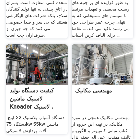
به طور فزاینده ای بر جنبه های
متحده کمی متفاوت است. پسران
زیست محیطی و تعهدات مرتبط
در اتاق پشتی نه تنها تولید کنندگان
با سیستم های تسلیحاتی که به
سلاح، بلکه شرکت های الیگارشی
انتهای چرخه عمر طراحی خود
هستند که بی سر و صدا خصوصی
می رسند تاکید می کند. ... تقاضا
می کنند که چه چیزی از
برای الیاف کربن آسیاب ...
طرفداران چپ است.
مهندسی مکانیک
کیفیت دستگاه تولید
لاستیک ماشین
Kneader لاستیک .
مهندسی مکانیک همچی در مورد
دستگاه آسیاب پلاستیک 22 اینچ،
مکانیک. در تهیه این جزوه از
دستگاه 75kw 55kw ماشین
کتاب مبانی کامپیوتر و الگوریتم
آلات پردازش لاستیکی
تالیف مهندس عین اله جعفر نژاد