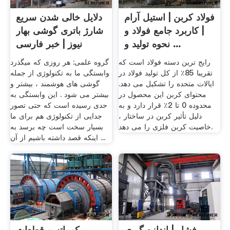
فولاد کربن | استیل آرام
دلایل خالی شدن سریع
| کاربرد جامع فولاد و
شارژ باتری گوشی بهار
نحوه تولید و ...
نیوز | خبر فارسی
رایج ترین دسته فولاد است که
گروه علمی: هر روزی که میگذرد
تقریبا 85٪ از کل تولید فولاد در
وابستگی ما به تکنولوژی از جمله
ایالات متحده را تشکیل می دهد.
گوشی های هوشمند ، بیشتر و
محتوای کربن این محصول در
بیشتر می شود . این وابستگی به
محدوده 0 تا 2٪ قرار دارد و به
حدی رسیده است که حتی تصور
دلیل تأثیر کربن در ساختار ،
جدایی از تکنولوژی هم برای ما
خاصیت کربن فلزی را می دهد.
بسیار سخت است چه برسد به
اینکه قصد داشته باشیم از آن ...
فشار | اندازه گیری
کوماتسو قطعات