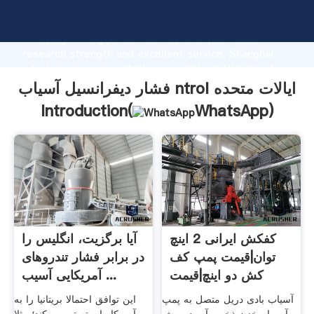
فشار دیفرانسیل آسیاب ntrol ایالات متحده manufacturer
Grasping strong production capability, advanced
research strength and excellent service, Shanghai
فشار دیفرانسیل آسیاب ntrol ایالات متحده supplier create
the value and bring values to all of customers.
فشار دیفرانسیل آسیاب ntrol ایالات متحده
Introduction(
WhatsApp
)
کفکش ایرانی 2 اینچ
آیا برگزیت، انگلیس را
توان|قیمت پمپ کف
در برابر فشار تندروهای
کش دو اینچ|قیمت
آمریکایی آسیب ...
کفکش ...
آسیاب بادی دریل متصل به پمپ
این توافق احتمالا بریتانیا را به