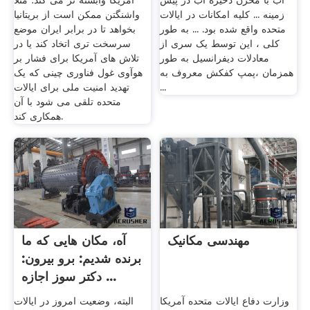
آب با مخزن ذخیره آب در پیش
آمریکا وابسته تر می کند؛ مثلا
زمینه ... کلیه امکانات در ایالات
واشنگتن ممکن است از بریتانیا
متحده واقع شده بود. ... به طور
بخواهد تا در برابر ایران موضع
کلی ، این توسط یک سری از
سرسخت تری اتخاد کند یا در
معادلات دیفرانسیل به طور
تلاش های آمریکا برای فشار بر
همزمان ،پمپ کفکش معروف به
هوآوی غول فناوری چینی که یک
...
تهدید امنیت ملی برای ایالات
متحده تلقی می شود با آن
همکاری کند.
مهندسی مکانیک
آه، مکان هایی که ما
برنده شدیم: برو بیرون:
دکتر سوز اجازه ...
وزارت دفاع ایالات متحده آمریکا
البته، وضعیت امروز در ایالات