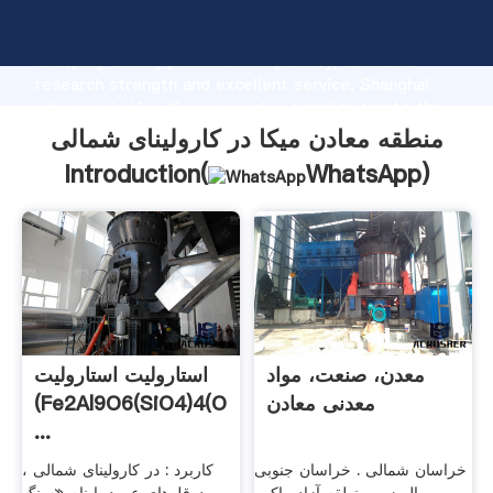
منطقه معادن میکا در کارولینای شمالی manufacturer
Grasping strong production capability, advanced
research strength and excellent service, Shanghai
منطقه معادن میکا در کارولینای شمالی supplier create the
value and bring values to all of customers.
منطقه معادن میکا در کارولینای شمالی
Introduction(
WhatsApp
)
معدن، صنعت، مواد
استارولیت استارولیت
معدنی معادن
(Fe2Al9O6(SiO4)4(O
...
خراسان شمالی . خراسان جنوبی
کاربرد : در کارولینای شمالی ،