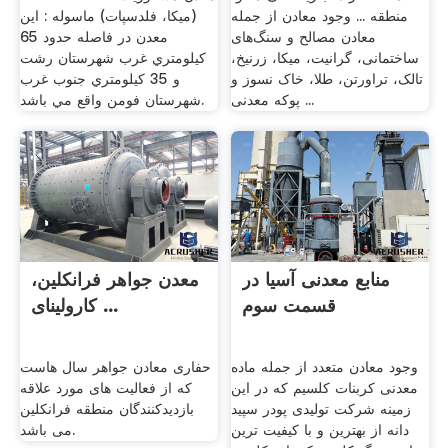
منطقه ... وجود معادن از جمله
(ميكا، فلدسپات) ماسوله : اين
معادن مصالح و سنگ‌های
معدن در فاصله حدود 65
ساختمانی، گرانیت، میکا، زرنیخ،
كيلومتري غرب شهرستان رشت
تالک، تراورتن، طلا، خاک نسوز و
و 35 كيلومتري جنوب غرب
پوکه معدنی ...
شهرستان فومن واقع مي باشد.
منابع معدنی آسیا در
معدن جواهر فرانکلین،
قسمت سوم
کارولینای ...
وجود معادن متعدد از جمله ماده
حفاری معادن جواهر سال هاست
معدنی کربنات کلسیم که در این
که از فعالیت های مورد علاقه
زمینه شرکت تولیدی پودر سپید
بازدیدکنندگان منطقه فرانکلین
دانه از بهترین و با کیفیت ترین
می باشد.