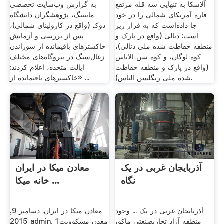
آلاسکا به تنهایی سه قله مرتفع
به گزارش وب‌سایت تخصصی
قاره آمریکای شمالی را در خود
ماینینگ، پژوهشگران دانشگاه
جا داده‌است که به قرار زیر
دوک (واقع در کارولینای شمالی)،
است: دنالی (واقع در پارک و
پس از بررسی و آزمایش
منطقه حفاظت شده ملی دنالی)،
خاکسترهای باقیمانده از سوزاندن
کوه لوگان، و کوه سن الایاس
زغال‌سنگ در نیروگاه‌های مختلف
(واقع در پارک و منطقه حفاظت
ایالت متحده، اعلام کردند:
شده ملی رنگلسن الیاس).
«خاکسترهای باقیمانده از ...
آذربایجان غربی در یک
معادن میکا در ایران
نگاه
خانه میکا ...
آذربایجان غربی در یک ... وجود
معادن میکا در ایران. دسامبر 9,
منطقه آزاد تجاریصنعتی ماکو،
2015 admin. 1معدن مسكوويت