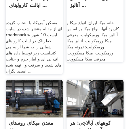
آنالیز ...
ایالت کارولینای ...
خانه میکا ایران; انواع میکا و
مسکن آمریکا، با انتخاب گزیده
کاربرد آنها. انواع میکا بر اساس
ای از مقاله منتشر شده در سایت
آنالیز. میکا ورمیکولیت. معرفی
roadsnacks، لیست 10 شهر
میکا ورمیکولیت; آنالیز میکا
خطرناک در ایالت کارولینای
ورمیکولیت; نمونه میکا
شمالی را به شما ارایه می
ورمیکولیت; میکا مسکوویت.
کند.لیست زیر توسط داده های
معرفی میکا مسکوویت
اف بی آی و آمار جرم و جنایت
های شدید و سرقت و . تهیه شده
است. نگران ...
کوههای آپالاچی: هر
معدن میکای روستای