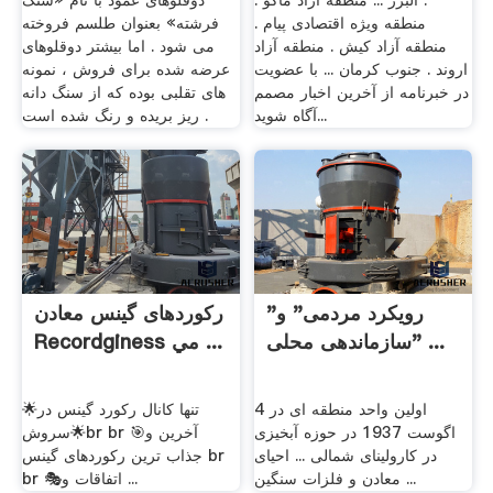
. البرز ... منطقه آزاد ماکو .
دوقلوهای عمود با نام «سنگ
منطقه ویژه اقتصادی پیام .
فرشته» بعنوان طلسم فروخته
منطقه آزاد کیش . منطقه آزاد
می شود . اما بیشتر دوقلوهای
اروند . جنوب کرمان ... با عضویت
عرضه شده برای فروش ، نمونه
در خبرنامه از آخرین اخبار مصمم
های تقلبی بوده که از سنگ دانه
آگاه شوید...
ریز بریده و رنگ شده است .
"رویکرد مردمی" و
رکوردهای گینس معادن
"سازماندهی محلی ...
Recordginess مي ...
اولین واحد منطقه ای در 4
🌟تنها کانال رکورد گینس در
اگوست 1937 در حوزه آبخیزی
سروش🌟br br 🎯آخرین و
در کارولینای شمالی ... احیای
جذاب ترین رکوردهای گینس br
معادن و فلزات سنگین ...
br ‌🎭اتفاقات و ...