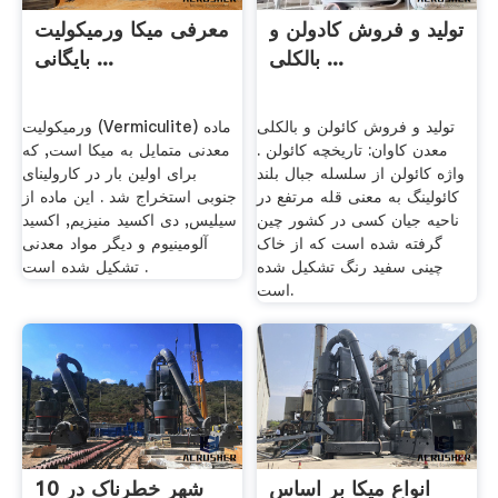
تولید و فروش کادولن و
معرفی میکا ورمیکولیت
بالکلی ...
بایگانی ...
تولید و فروش کائولن و بالکلی
ورمیکولیت (Vermiculite) ماده
معدن کاوان: تاریخچه کائولن .
معدنی متمایل به میکا است, که
واژه کائولن از سلسله جبال بلند
برای اولین بار در کارولینای
کائولینگ به معنی قله مرتفع در
جنوبی استخراج شد . این ماده از
ناحیه جیان کسی در کشور چین
سیلیس, دی اکسید منیزیم, اکسید
گرفته شده است که از خاک
آلومینیوم و دیگر مواد معدنی
چینی سفید رنگ تشکیل شده
تشکیل شده است .
است.
انواع میکا بر اساس
10 شهر خطرناک در