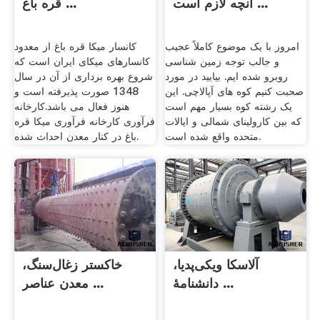
آنچه لازم است ...
قره باغ ...
امروز با یک موضوع کاملاً عجیب
کانسار میکا قره باغ از معدود
و جالب توجه زمین شناسی
کانسارهای میکای ایران است که
روبرو شده ایم. بیایید در مورد
شروع بهره برداری از آن در سال
صحبت کنیم کوه های آپالاچی. این
1348 صورت پذیرفته است و
یک رشته کوه بسیار مهم است
هنوز فعال می باشد.کارخانه
که بین کارولینای شمالی و ایالات
فرآوری کارخانه فرآوری میکا قره
متحده واقع شده است.
باغ در کنار معدن احداث شده.
آلاسکا ویکی‌پدیا،
خاکستر زغال‌سنگ،
دانشنامهٔ ...
معدن عناصر ...