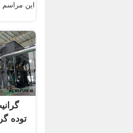
این مراسم 
گرانی
توده گر