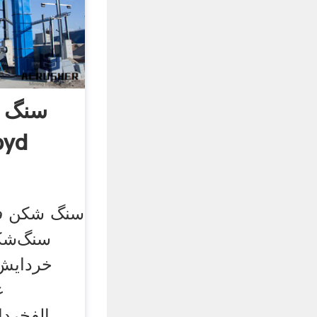
سنگ 
بهار
سنگ شکن فک
سنگ‌شک
خردایش 
ع
الفخرد