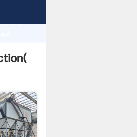
gth and
 of
قیف پرالاتان گر