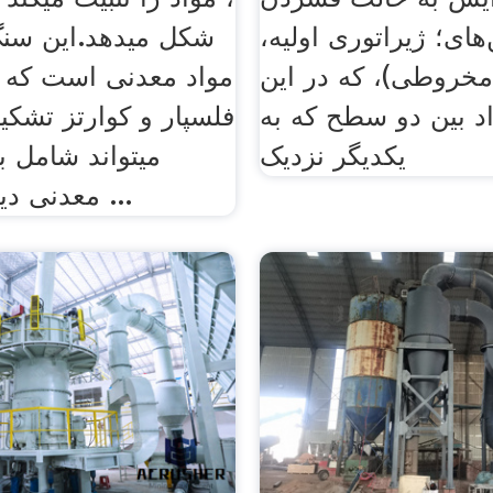
ای؛ ژیراتوری اولیه،
شکل می­دهد.این سنگ
خروطی)، که در این
مواد معدنی است که ب
 بین دو سطح که به
فلسپار و کوارتز تشکیل
یکدیگر نزدیک
می­تواند شامل 
معدنی دیگر هم باشد ...