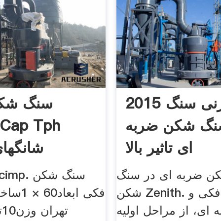
2015 سنگ زنی سنگ
سنگ شک
نگ شکن ضربه
 Cap Tph
ای تاثیر بالا
Merk شانگها
ن ضربه ای در سنگ
شکن Zenith. سنگ شکن فکی و
فکی ابعا
 ای، از مراحل اولیه
ت