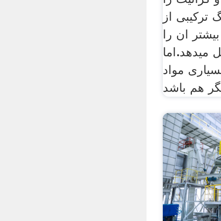
 ترکیبی از
یشتر ان را
 می­دهد.اما
بسیاری مواد