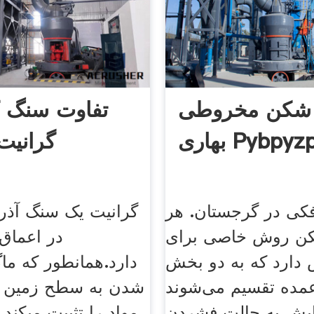
شکن مخروطی
تفاوت سنگ ک
ی Pybpyzpyd
گرانی
ی در گرجستان. هر
گرانیت یک سنگ آذر
ن روش خاصی برای
در اعماق
دارد که به دو بخش
دارد.همانطور که ماگ
مده تقسیم می‌شوند
شدن به سطح زمین خ
ایش به حالت فشردن
، مواد را تثبیت می­کند