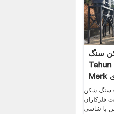
ن سنگ
Tahun
ی
سنگ شکن cimp. سنگ شکن
د60 × 1ساخت فلزکاران
هران وزن10تن با شاسی