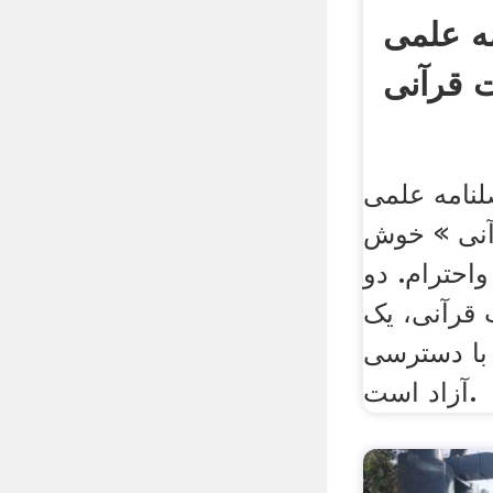
ه علمی
ت قرآنی
لنامه علمی
آنی » خوش
واحترام. دو
 قرآنی، یک
با دسترسی
آزاد است.