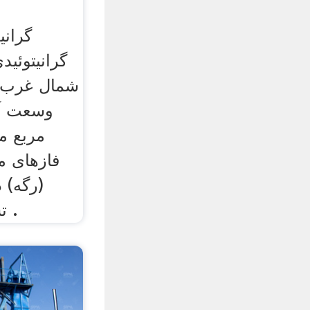
گران
گرانیتوئی
شمال غرب 
مربع م
فازهای م
(رگه) د
تشخیص داده می شود .