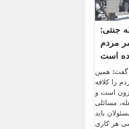
ه جنتی:
ر مردم
 گفت: همین
م را کلافه
زون است و
له، مسائلی
ئولان باید
سی هر کاری