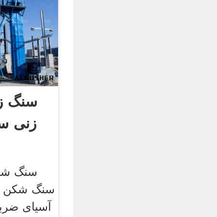
زنی س
سنگ شک
آسیای ضربه