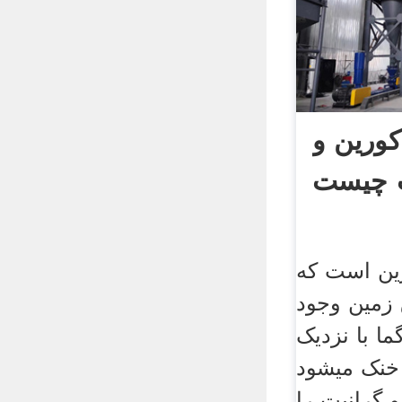
ورین و
ت چیست
ین است که
 زمین وجود
ما با نزدیک
نک می­شود
 و گرانیت را