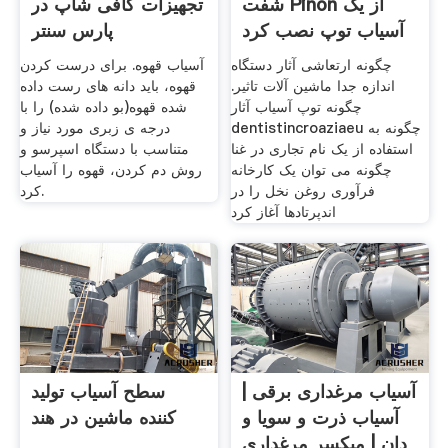
شفت Pinon از یک
تجهیزات کافی شاپ در
آسیاب توپ نصب کرد
پارس سنتر
چگونه ارتعاشی آثار دستگاه
آسیاب قهوه. برای درست کردن
اندازه جدا ماشین آلات تاثیر.
قهوه، باید دانه های رست داده
چگونه توپ آسیاب آثار
شده قهوه(بو داده شده) را با
dentistincroaziaeu چگونه به
درجه ی زبری مورد نیاز و
استفاده از یک نام تجاری در غنا
متناسب با دستگاه اسپرسو و
چگونه می توان یک کارخانه
روش دم کردن، قهوه را آسیاب
فرآوری روغن نخل را در
کرد.
اندپرتادها آغاز کرد
آسیاب مرغداری برقی |
سطح آسیاب تولید
آسیاب ذرت و سویا و
کننده ماشین در هند
دان | میکسر مرغداری