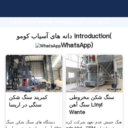
دانه های آسیاب کومو manufacturer Grasping strong
production capability, advanced research strength
and excellent service, Shanghai دانه های آسیاب کومو
supplier create the value and bring values to all of
customers.
دانه های آسیاب کومو Introduction(
WhatsApp
)
سنگ شکن مخروطی
کمربند سنگ شکن
سنگ آهن Linyi
سنگی در اریسا
Wante
هنگ جنبش عدم تعهد شرکت کره
دستگاه های سنگ شکن سنگ