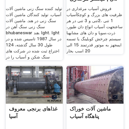
فروش آسیاب مرغداری در
تولید کننده سنگ زنی ماشین آلات
ظرفیت های بزرگ و کوچکآسیاب
آسیاب. تولید کنندگان ماشین آلات
1 تنی ،2تنی و 3 تنی در هر
سنگ زنی در هند. ماشین آلات
ساعتجهت آسیاب انواع دان طیور،
سنگ زنی سنگ آهن در
ذرت،سویا و دان های مشابهبا
bhubaneswar هند. lght. lght
سیستم چرخش کوبلینگ یا تسمه
در سال 1987 تاسیس شده و در
ایمجهز به موتور قدرتمند 15 الی
طول 30 سال گذشته، 124
20 اسب بخار
اختراع ثبت شده در شركت های
سنگ شكن و آسیاب را در
ماشین آلات خوراک
غذاهای برنجی معروف
پناهگاه آسیاب
آسیا