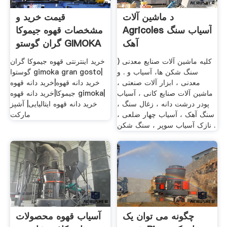
د ماشین آلات
قیمت خرید و
Agricoles آسیاب سنگ
مشخصات قهوه جیموکا
آهک
گران گوستو GIMOKA
GRAN
کلیه ماشین آلات صنایع معدنی (
خرید اینترنتی قهوه جیموکا گران
سنگ شکن ها، آسیاب و . و
گوستوا gimoka gran gosto|
معدنی ، ابزار آلات صنعتی ،
خرید دانه قهوه|خرید دانه قهوه
ماشین آلات صنایع کانی ، آسیاب
جیموکا|خرید دانه قهوه gimoka|
پودر درشت دانه ، زغال سنگ ،
خرید دانه قهوه ایتالیایی| آشپز
سنگ آهک ، آسیاب چهار ضلعی ،
مارکت
نازک آسیاب سوپر ، سنگ شکن .
چگونه می توان یک
آسیاب قهوه محصولات