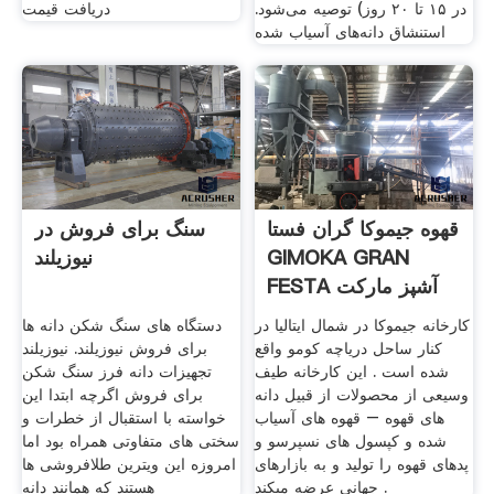
در ۱۵ تا ۲۰ روز) توصیه می‌شود.
دریافت قیمت
استنشاق دانه‌های آسیاب شده
قهوه جیموکا گران فستا
سنگ برای فروش در
GIMOKA GRAN
نیوزیلند
FESTA آشپز مارکت
کارخانه جیموکا در شمال ایتالیا در
دستگاه های سنگ شکن دانه ها
کنار ساحل دریاچه کومو واقع
برای فروش نیوزیلند. نیوزیلند
شده است . این کارخانه طیف
تجهیزات دانه فرز سنگ شکن
وسیعی از محصولات از قبیل دانه
برای فروش اگرچه ابتدا این
های قهوه – قهوه های آسیاب
خواسته با استقبال از خطرات و
شده و کپسول های نسپرسو و
سختی های متفاوتی همراه بود اما
پدهای قهوه را تولید و به بازارهای
امروزه این ویترین طلافروشی ها
جهانی عرضه میکند .
هستند که همانند دانه