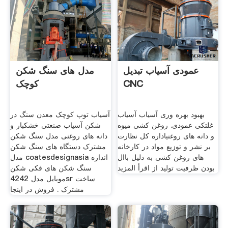
عمودی آسیاب تبدیل
مدل های سنگ شکن
CNC
کوچک
بهبود بهره وری آسیاب آسیاب
آسیاب توپ کوچک معدن سنگ در
غلتکی عمودی. روغن کشی میوه
شکن آسیاب صنعتی خشکبار و
و دانه های روغنیاداره کل نظارت
دانه های روغنی مدل سنگ شکن
بر نشر و توزیع مواد در کارخانه
مشترک دستگاه های سنگ شکن
های روغن کشی به دلیل باال
مدل coatesdesignasia اندازه
بودن ظرفیت تولید از اقرأ المزيد
سنگ شکن های فکی شکن
موبایل مدل 4242sr ساخت
مشترک . فروش در اینجا