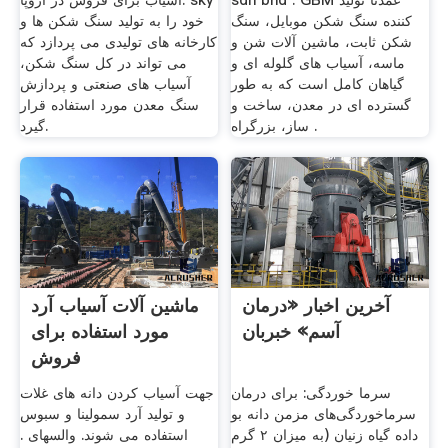
sdn bhd . GBM عمدتا تولید
آسیاب برای فروش در اروپا. sky
کننده سنگ شکن موبایل، سنگ
خود را به تولید سنگ شکن ها و
شکن ثابت، ماشین آلات شن و
کارخانه های تولیدی می پردازد که
ماسه، آسیاب های گلوله ای و
می تواند در کل سنگ شکن،
گیاهان کامل است که به طور
آسیاب های صنعتی و پردازش
گسترده ای در معدن، ساخت و
سنگ معدن مورد استفاده قرار
ساز، بزرگراه .
گیرد.
آخرین اخبار «درمان
ماشین آلات آسیاب آرد
آسم» خبربان
مورد استفاده برای
فروش
سرما خوردگی: برای درمان
جهت آسیاب کردن دانه های غلات
سرماخوردگی‌های مزمن دانه بو
و تولید آرد سمولینا و سبوس
داده گیاه زنیان (به میزان ۲ گرم
استفاده می شوند. والسهای .