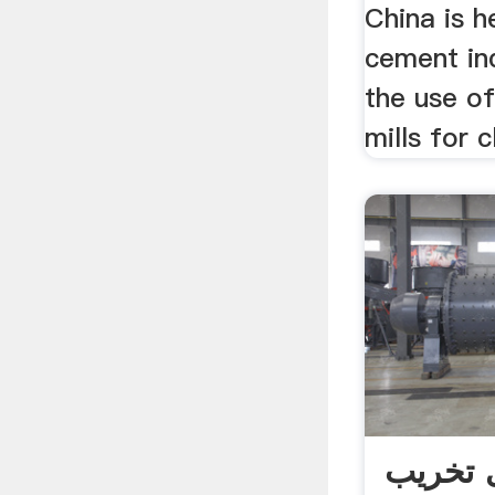
China is h
cement ind
the use of 
mills for c
 تخریب