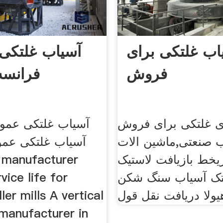
اب غلتکی برای
آسیاب غلتکی
فروش
فرانسه
ی غلتکی برای فروش
آسیاب غلتکی عمود
 صنعتی,ماشین الات
آسیاب غلتکی عمو
یخط بازیافت لاستیک
 manufacturer
12 غلتک آسیاب سنگ شکن
vice life for
یولا دریافت نقل قول
ller mills A vertical
l manufacturer in