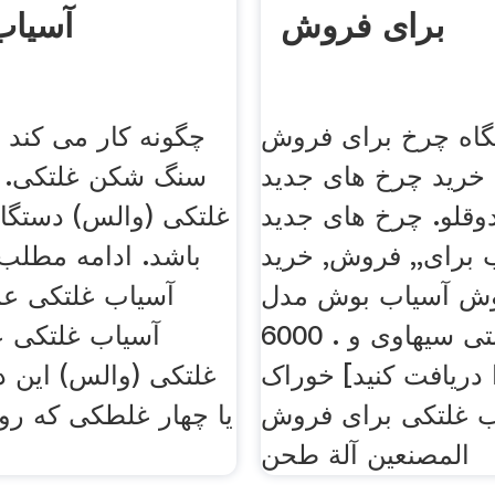
برای فروش
آسیاب
گاه چرخ برای فروش
چگونه کار می کند 
 خرید چرخ های جدید
سنگ شکن غلتکی. خ
وقلو. چرخ های جدید
غلتکی (والس) دستگا
 برای,, فروش, خرید
باشد. ادامه مطلب
ش آسیاب بوش مدل mkm
آسیاب غلتکی عمو
6000 با گارانتی سیهاوی و .
آسیاب غلتکی ع
 دریافت کنید] خوراک
غلتکی (والس) این دس
ب غلتکی برای فروش
یا چهار غلطکی که رو
المصنعين آلة طحن