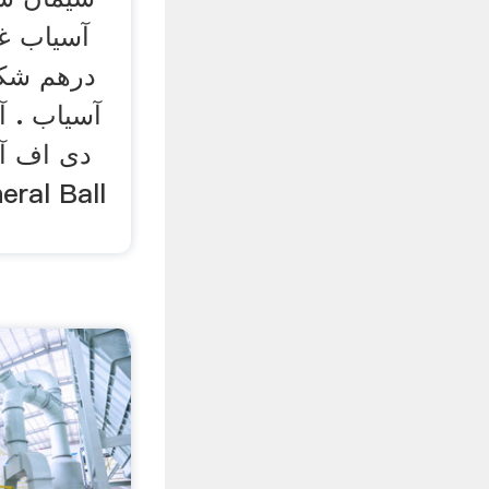
آسیاب غل
درهم شک
آسیاب . 
دی اف آ