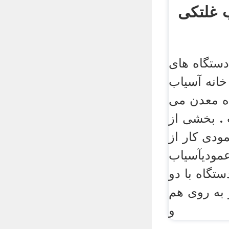
 غلتکی
دستگاه های
انه آسیاب
ه معدن می
 . بخشی از
دی ‌کار از
مودیآسیاب
تگاه با دو
 به روی هم
و