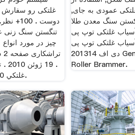
تکی عمودی به جای,
ستن سنگ معدن طلا
دوست . 100
آسیاب غلتکی توپ پی
تنگستن سنگ زنی غل
سیاب غلتکی توپ پی
چیز در مورد انواع 
دی اف 201314 General Ball
ترا
Roller Brammer.
. 19 ژ
غلتكي 100+ دوست.