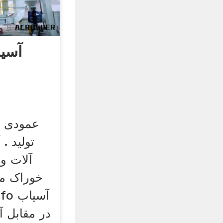
آسی
عمودی د
تولید .
آلات و
خوراک م
در مقابل 