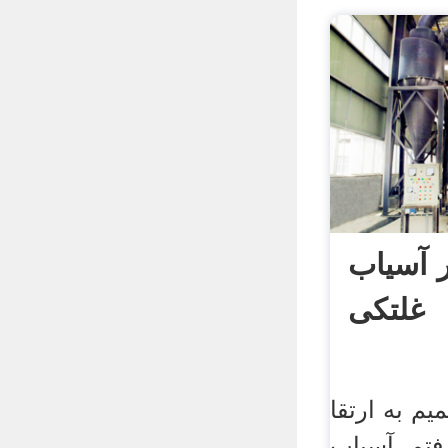
ر آسیاب
غلتکی
م به ارتقا
تم. آسیاب