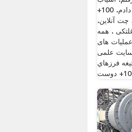
غلتکی رو سفارش دادم. 100+
+ نظر. چت آنلاین.
تکی . همه
عملیات های
شکاری صفحه 2 سایت علمی
وئن 2010 . تيغه فرزهاي