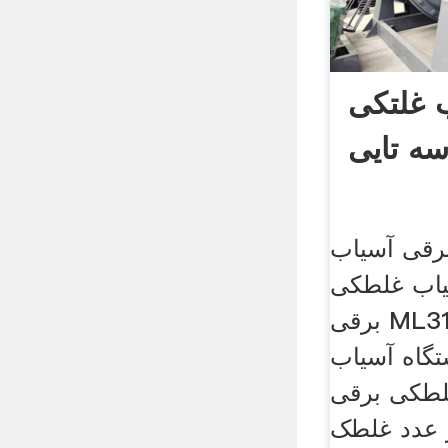
 غلتکی
ه تایی
رقی آسیاب
یاب غلطکی
برقی ML316 (جو پرک)ادوات
گاه آسیاب
کی برقی ml316 (جو پرک)
و عدد غلطک