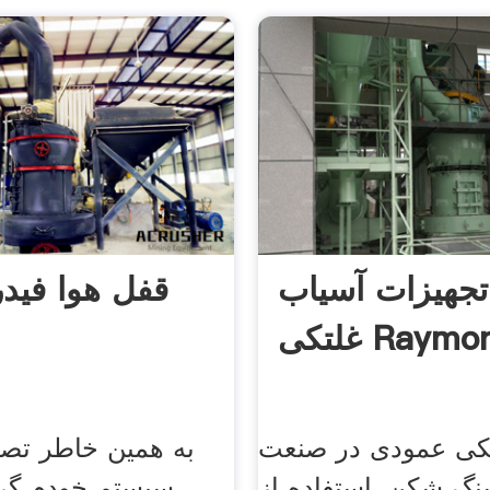
تجهیزات آسیاب
قفل هوا فید
کی Raymond
کی عمودی در صنعت
به همین خاطر تصمی
گ شکن, استفاده از
سیستم خودم گرف