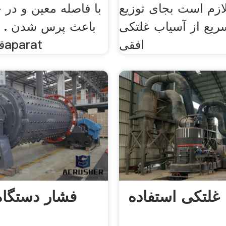
ازم است بجای توزیع
با فاصله معین و در
سریع از آسیاب غلتکی
باعث پرس شدن . د
افقی
قول ; آسیابaparat
غلتکی استفاده
فشار دستگاه