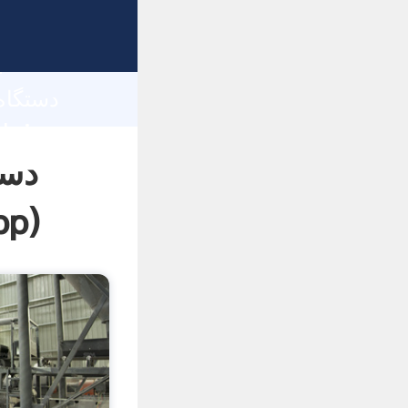
h
دست
pp
)