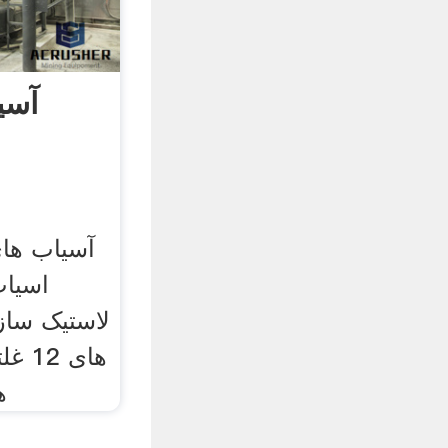
آسی
آسیاب ها
اسیاب
لاستیک ساز
های 
ه