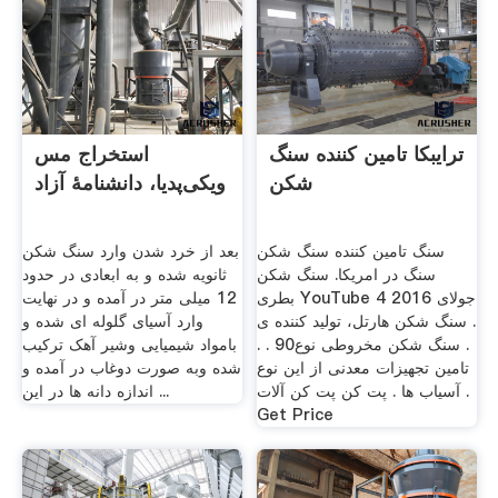
ترایبکا تامین کننده سنگ
استخراج مس
شکن
ویکی‌پدیا، دانشنامهٔ آزاد
سنگ تامین کننده سنگ شکن
بعد از خرد شدن وارد سنگ شکن
سنگ در امریکا. سنگ شکن
ثانویه شده و به ابعادی در حدود
بطری YouTube 4 جولای 2016
12 میلی متر در آمده و در نهایت
. سنگ شکن هارتل، تولید کننده ی
وارد آسیای گلوله ای شده و
. سنگ شکن مخروطی نوع90 . .
بامواد شیمیایی وشیر آهک ترکیب
تامین تجهیزات معدنی از این نوع
شده وبه صورت دوغاب در آمده و
آسیاب ها . پت کن پت کن آلات .
اندازه دانه ها در این ...
Get Price