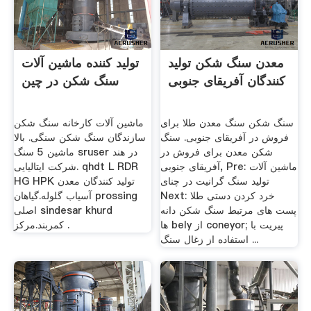
معدن سنگ شکن تولید
تولید کننده ماشین آلات
کنندگان آفریقای جنوبی
سنگ شکن در چین
سنگ شکن سنگ معدن طلا برای
ماشین آلات کارخانه سنگ شکن
فروش در آفریقای جنوبی. سنگ
سازندگان سنگ شکن سنگی. بالا
شکن معدن برای فروش در
ماشین 5 سنگ sruser در هند
آفریقای جنوبی, Pre: ماشین آلات
شرکت ایتالیایی. qhdt L RDR
تولید سنگ گرانیت در چنای
HG HPK تولید کنندگان معدن
Next: خرد کردن دستی طلا
آسیاب گلوله.گیاهان prossing
پست های مرتبط سنگ شکن دانه
اصلی sindesar khurd
ها bely از coneyor; پیریت با
کمربند.مرکز .
استفاده از زغال سنگ ...