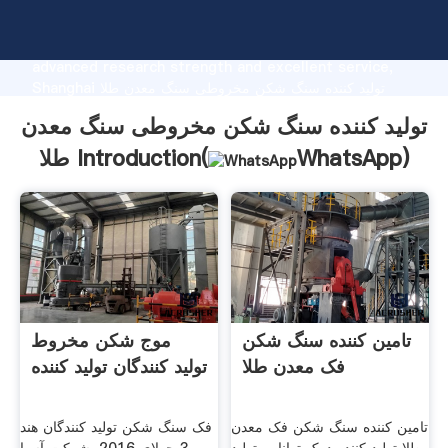
تولید کننده سنگ شکن مخروطی سنگ معدن طلا
manufacturer Grasping strong production capability,
advanced research strength and excellent service,
Shanghai تولید کننده سنگ شکن مخروطی سنگ معدن طلا
supplier create the value and bring values to all of
تولید کننده سنگ شکن مخروطی سنگ معدن
customers.
)
WhatsApp
طلا Introduction(
تامین کننده سنگ شکن
موج شکن مخروط
فک معدن طلا
تولید کنندگان تولید کننده
تامین کننده سنگ شکن فک معدن
فک سنگ شکن تولید کنندگان هند