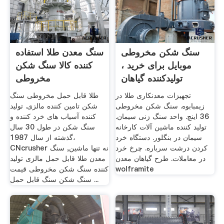
سنگ شکن مخروطی
سنگ معدن طلا استفاده
موبایل برای خرید ،
کننده کالا سنگ شکن
تولیدکننده گیاهان
مخروطی
سودمند مس
تجهیزات معدنکاری طلا در
طلا قابل حمل مخروطی سنگ
زیمبابوه. سنگ شکن مخروطی
شکن تامین کننده مالزی. تولید
36 اینچ. واحد سنگ زنی سیمان.
کننده آسیاب های خرد کننده و
تولید کننده ماشین آلات کارخانه
سنگ شکن در طول 30 سال
سیمان در بنگلور. دستگاه خرد
گذشته از سال 1987،
کردن درشت سرباره. چرخ خرد
CNcrusher نه تنها ماشین, سنگ
در معاملات. طرح گیاهان معدن
معدن طلا قابل حمل مالزی تولید
wolframite
کننده سنگ شکن مخروطی قیمت
سنگ شکن سنگ قابل حمل ...