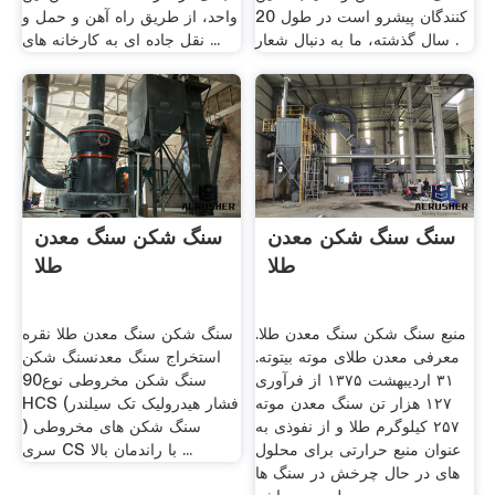
کنندگان پیشرو است در طول 20
واحد، از طریق راه آهن و حمل و
سال گذشته، ما به دنبال شعار .
نقل جاده ای به کارخانه های ...
سنگ سنگ شکن معدن
سنگ شکن سنگ معدن
طلا
طلا
منبع سنگ شکن سنگ معدن طلا.
سنگ شکن سنگ معدن طلا نقره
معرفی معدن طلای موته بیتوته.
استخراج سنگ معدنسنگ شکن
۳۱ اردیبهشت ۱۳۷۵ از فرآوری
سنگ شکن مخروطی نوع90
۱۲۷ هزار تن سنگ معدن موته
HCS (فشار هیدرولیک تک سیلندر
۲۵۷ کیلوگرم طلا و از نفوذی به
) سنگ شکن های مخروطی
عنوان منبع حرارتی برای محلول
سری CS با راندمان بالا ...
های در حال چرخش در سنگ ها