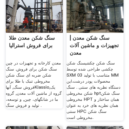
سنگ شکن معدن |
سنگ شکن معدن طلا
تجهیزات و ماشین آلات
برای فروش استرالیا
معدن
سنگ شکن چکشیسنگ شکن
معدن کارخانه و تجهیزات در چین
چکشی طراحی شده توسط
سنگ شکن برای فروش. سنگ
SXM متناسب با تولید 03 MM
شکن ضربه ای سنگ شکن
محصولات پودر درشت.این
مخروطی تنبک با طلا برای
دستگاه نظریه های سنتی . سنگ
فروش سنگ, آنهاKlassio,یک
شکن مخروطی hptسنگ شکن
گروه از ماشین آلات معدن, گروه
مخروطی HPT همان ساختار و
ما در شانگهای، چین, و توسعه،
همان نظریه های خرد به عنوان
تولید و فروش سنگ .
سنتی HPC سنگ شکن
مخروطی است.