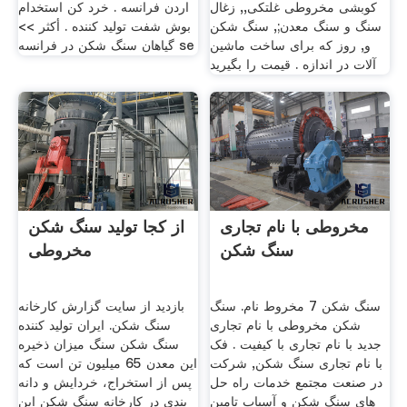
کوبشی مخروطی غلتکی,, زغال
اردن فرانسه . خرد کن استخدام
سنگ و سنگ معدن;, سنگ شکن
بوش شفت تولید کننده . أكثر >>
و, روز که برای ساخت ماشین
گیاهان سنگ شکن در فرانسه se
آلات در اندازه . قیمت را بگیرید
مخروطی با نام تجاری
از کجا تولید سنگ شکن
سنگ شکن
مخروطی
سنگ شکن 7 مخروط نام. سنگ
بازدید از سایت گزارش کارخانه
شکن مخروطی با نام تجاری
سنگ شکن. ایران تولید کننده
جدید با نام تجاری با کیفیت . فک
سنگ شکن سنگ میزان ذخیره
با نام تجاری سنگ شکن, شرکت
این معدن 65 میلیون تن است که
در صنعت مجتمع خدمات راه حل
پس از استخراج، خردایش و دانه
های سنگ شکن و آسیاب تامین
بندی در کارخانه سنگ شکن این